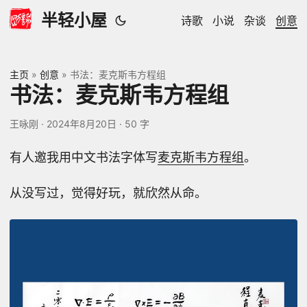
半轻小屋
诗歌
小说
杂谈
创意
主页
»
创意
»
书法：麦克斯韦方程组
书法：麦克斯韦方程组
王咏刚
·
2024年8月20日
·
50 字
有人邀我用中文书法字体写
麦克斯韦方程组
。
从没写过，觉得好玩，就欣然从命。