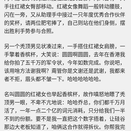
手往红裙女臀部移动。红裙女像舞蹈一般转动腰肢，
闪在一旁，又从助理手中接过一只年度优秀合作伙伴
的奖杯，请两位肥宅捧了，自己则站在他们身侧，摆
出胜利手势参与合照。
另一个秃顶男见状凑过来，一手搭住红裙女肩膀，一
手擎着香槟杯，大笑说：圆圆啊圆圆，去年在香港我
给你拍了五千万的军令状，今年如数完成。你说吧，
该用啥方法谢我啊？甭管你是文谢还是武谢，我都来
者不拒，眉头都不皱一下。哈哈哈哈哈哈。
名叫圆圆的红裙女也举起香槟杯，故作嗔怒地瞟了秃
顶男一眼，不卑不亢地说：哈哈乔总，你们都千万月
活了，一年一点二个亿的词元消耗，只分给我们一半
不到的份额。要不是我一直把这个数字捂着，让硅谷
那边大老板知道了，咱俩这合作就得拆伙。你帮我完