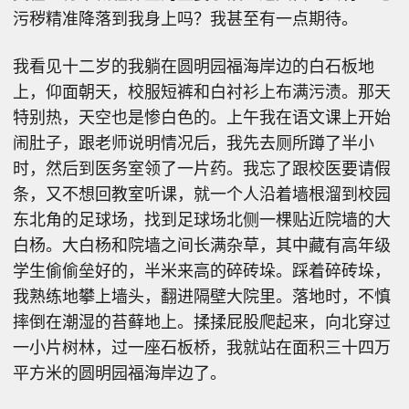
污秽精准降落到我身上吗？我甚至有一点期待。
我看见十二岁的我躺在圆明园福海岸边的白石板地
上，仰面朝天，校服短裤和白衬衫上布满污渍。那天
特别热，天空也是惨白色的。上午我在语文课上开始
闹肚子，跟老师说明情况后，我先去厕所蹲了半小
时，然后到医务室领了一片药。我忘了跟校医要请假
条，又不想回教室听课，就一个人沿着墙根溜到校园
东北角的足球场，找到足球场北侧一棵贴近院墙的大
白杨。大白杨和院墙之间长满杂草，其中藏有高年级
学生偷偷垒好的，半米来高的碎砖垛。踩着碎砖垛，
我熟练地攀上墙头，翻进隔壁大院里。落地时，不慎
摔倒在潮湿的苔藓地上。揉揉屁股爬起来，向北穿过
一小片树林，过一座石板桥，我就站在面积三十四万
平方米的圆明园福海岸边了。