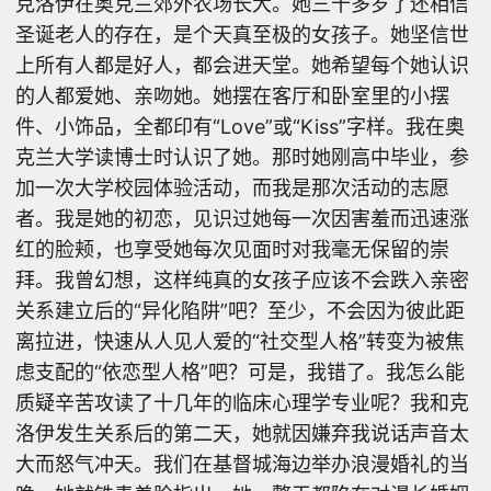
克洛伊在奥克兰郊外农场长大。她三十多岁了还相信
圣诞老人的存在，是个天真至极的女孩子。她坚信世
上所有人都是好人，都会进天堂。她希望每个她认识
的人都爱她、亲吻她。她摆在客厅和卧室里的小摆
件、小饰品，全都印有“Love”或“Kiss”字样。我在奥
克兰大学读博士时认识了她。那时她刚高中毕业，参
加一次大学校园体验活动，而我是那次活动的志愿
者。我是她的初恋，见识过她每一次因害羞而迅速涨
红的脸颊，也享受她每次见面时对我毫无保留的崇
拜。我曾幻想，这样纯真的女孩子应该不会跌入亲密
关系建立后的“异化陷阱”吧？至少，不会因为彼此距
离拉进，快速从人见人爱的“社交型人格”转变为被焦
虑支配的“依恋型人格”吧？可是，我错了。我怎么能
质疑辛苦攻读了十几年的临床心理学专业呢？我和克
洛伊发生关系后的第二天，她就因嫌弃我说话声音太
大而怒气冲天。我们在基督城海边举办浪漫婚礼的当