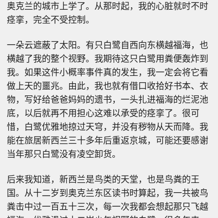
奥克兰的城市上学了。从那时起，我的心脏就时不时
痉挛，完全不受控制。
一朵云遮蔽了太阳。有只白鹭自西向东横越福海，也
横越了我的整个视野。我期待这只白鹭用粪便轰炸到
我。如果这件小概率事件真的发生，我一定会将它看
做上天的噩兆。由此，我也就有借口收拾好书本、衣
物，写好给爸爸妈妈的遗书，一头扎进福海的烂泥池
底，以后就再不用担心这难以承受的痉挛了。很可
惜，白鹭优雅地掠过天穹，并没有秽物从天而降。我
能在旅居新西兰三十多年后重返京城，可能还要感谢
当年那只白鹭没有凌空卸货。
后来我知道，新西兰是鸟类的天堂，也是鸟粪的王
国。从十二岁到奥克兰东区读书时算起，我一共被鸟
粪击中过一百五十三次，每一次我都会想起那只飞越