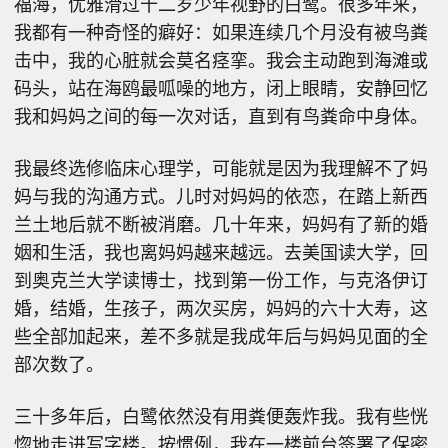
福海，优雅滑过十二岁少年视野的白鹭。很多年来，
我都有一种奇怪的癖好：如果连续几个月没有被鸟粪
击中，我的心脏就会莫名痉挛。我会主动跑到海滩或
码头，站在海鸥最呱噪的地方，闭上眼睛，安静回忆
我和妈妈之间的每一次对话，直到有鸟粪命中身体。
我最终选修临床心理学，可能就是因为我理解不了妈
妈与我的沟通方式。儿时对妈妈的依恋，在踏上新西
兰土地后就不断被消磨。几十年来，妈妈有了新的婚
姻和生活，我也离妈妈越来越远。去美国读大学，回
到奥克兰大学读博士，找到第一份工作，与克洛伊订
婚，结婚，生孩子，两次买房，妈妈的六十大寿，这
些全部加起来，差不多就是我成年后与妈妈见面的全
部次数了。
三十多年后，白鹭依然没有用粪便轰炸我。我有些恍
惚地走进写字楼。按惯例，我在一楼前台签署了保密