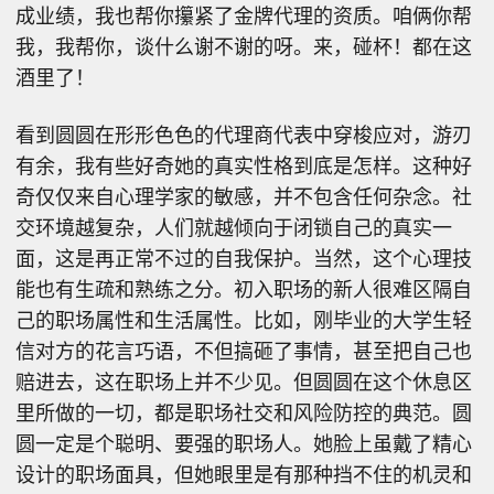
成业绩，我也帮你攥紧了金牌代理的资质。咱俩你帮
我，我帮你，谈什么谢不谢的呀。来，碰杯！都在这
酒里了！
看到圆圆在形形色色的代理商代表中穿梭应对，游刃
有余，我有些好奇她的真实性格到底是怎样。这种好
奇仅仅来自心理学家的敏感，并不包含任何杂念。社
交环境越复杂，人们就越倾向于闭锁自己的真实一
面，这是再正常不过的自我保护。当然，这个心理技
能也有生疏和熟练之分。初入职场的新人很难区隔自
己的职场属性和生活属性。比如，刚毕业的大学生轻
信对方的花言巧语，不但搞砸了事情，甚至把自己也
赔进去，这在职场上并不少见。但圆圆在这个休息区
里所做的一切，都是职场社交和风险防控的典范。圆
圆一定是个聪明、要强的职场人。她脸上虽戴了精心
设计的职场面具，但她眼里是有那种挡不住的机灵和