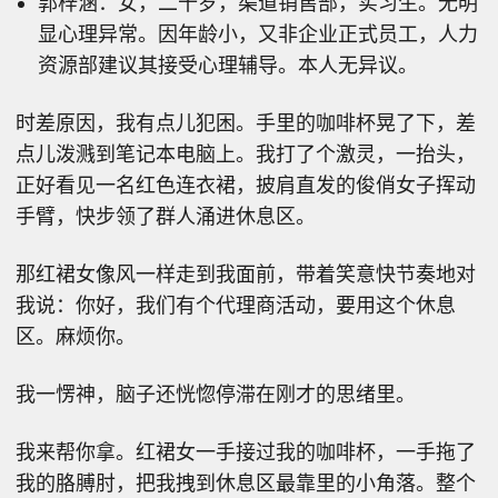
郭梓涵：女，二十岁，渠道销售部，实习生。无明
显心理异常。因年龄小，又非企业正式员工，人力
资源部建议其接受心理辅导。本人无异议。
时差原因，我有点儿犯困。手里的咖啡杯晃了下，差
点儿泼溅到笔记本电脑上。我打了个激灵，一抬头，
正好看见一名红色连衣裙，披肩直发的俊俏女子挥动
手臂，快步领了群人涌进休息区。
那红裙女像风一样走到我面前，带着笑意快节奏地对
我说：你好，我们有个代理商活动，要用这个休息
区。麻烦你。
我一愣神，脑子还恍惚停滞在刚才的思绪里。
我来帮你拿。红裙女一手接过我的咖啡杯，一手拖了
我的胳膊肘，把我拽到休息区最靠里的小角落。整个