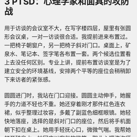
3 PTSD：心理学家和面具的攻防
战
用于访谈的会议室不大，在写字楼四层，屋里有张圆
形会议桌，一对一访谈很合适。我提前进来布置过。
一把椅子朝窗户，另一把椅子斜对门口。桌面上，矿
泉水、笔记本、签字笔各布置一套。两个候选位置看
上去没任何区别。专业上讲，提前布置访谈室是为了
建立安全的环境基线，安排两个平等的座位会稍稍卸
下来访者的紧张感。
圆圆进门时，我站在门口迎接。圆圆主动伸手，她握
手的力道不轻也不重。她还穿着刚才那件红色连衣
裙，似乎整理过妆容，多戴了副蓝色细框眼镜。她轻
快地落座，选择的是斜对门口的座位，然后将手机面
朝下扣在桌上。她用手轻抚心口，微微气喘。我帮她