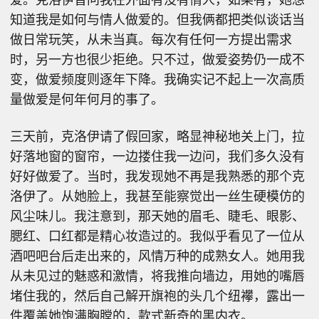
知道我是如何与情人做爱的。但我俩都把类似谈话当
做日常玩笑，从未当真。每次有任何一方提出需求
时，另一方也很少拒绝。只不过，做爱姿势仍一成不
变，做爱频度则逐年下降。我确实记不起上一次高质
量做爱是何年何月的事了。
三天前，克洛伊请了假回家，略显神秘地关上门，拉
好落地窗的窗帘，一边搂住我一边问，我们多久没有
好好做爱了。当时，我发现她不再是我熟悉的那个克
洛伊了。从她脸上，我甚至能察觉出一丝生硬模仿的
风尘味儿。我注意到，那天她的眉毛、睫毛、眼影、
腮红、口红都是精心妆造过的。我似乎看见了一位从
酒吧吧台后走出来的，风情万种的成熟女人。她用我
从未见过的魅惑和激情，将我推向墙边，用她的嘴唇
堵住我的，然后自己解开旗袍的头几个纽襻，露出一
件覆盖她饱满胸膛的，款式新奇的黑内衣。