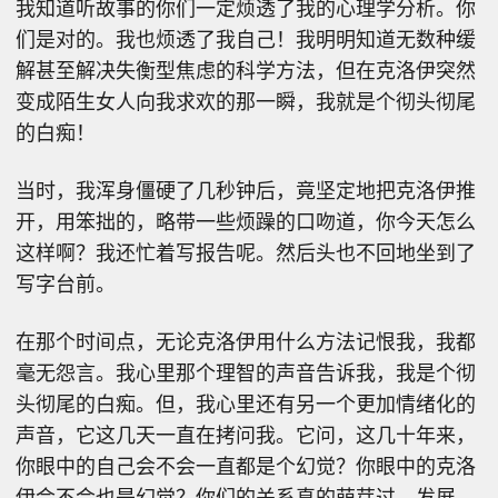
我知道听故事的你们一定烦透了我的心理学分析。你
们是对的。我也烦透了我自己！我明明知道无数种缓
解甚至解决失衡型焦虑的科学方法，但在克洛伊突然
变成陌生女人向我求欢的那一瞬，我就是个彻头彻尾
的白痴！
当时，我浑身僵硬了几秒钟后，竟坚定地把克洛伊推
开，用笨拙的，略带一些烦躁的口吻道，你今天怎么
这样啊？我还忙着写报告呢。然后头也不回地坐到了
写字台前。
在那个时间点，无论克洛伊用什么方法记恨我，我都
毫无怨言。我心里那个理智的声音告诉我，我是个彻
头彻尾的白痴。但，我心里还有另一个更加情绪化的
声音，它这几天一直在拷问我。它问，这几十年来，
你眼中的自己会不会一直都是个幻觉？你眼中的克洛
伊会不会也是幻觉？你们的关系真的萌芽过，发展