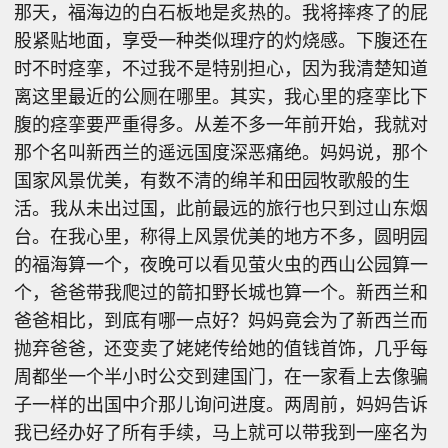
那天，福海边的白石板地是炙热的。我将摔疼了的屁
股紧贴地面，享受一种类似理疗的灼烧感。下腹还在
时不时痉挛，不过我不是特别担心，因为我清楚知道
离这里最近的公厕在哪里。其实，我心里的痉挛比下
腹的痉挛要严重得多。从差不多一年前开始，我就对
那个名叫新西兰的遥远国度深恶痛绝。妈妈说，那个
国家风景优美，有数不清的绵羊和田园牧歌般的生
活。我从未出过国，此前最远的旅行也只到过山东烟
台。在我心里，称得上风景优美的地方不多，圆明园
的福海算一个，夜晚可以看见萤火虫的西山公园算一
个，爸爸带我爬过的箭扣野长城也算一个。新西兰和
爸爸相比，到底有哪一点好？妈妈竟会为了新西兰而
抛弃爸爸，还变卖了姥姥传给她的值钱首饰，几乎每
周都坐一个半小时公交到建国门，在一家看上去像骗
子一样的出国中介那儿询问进度。两周前，妈妈告诉
我已经办好了所有手续，马上就可以带我到一座名为