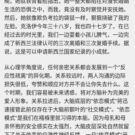
晚，她就铁青着脸指出，她一整天都陷在对漫长婚姻
生活的恐惧之中，而我，竟没有及时察觉并安抚她。
然后，她就像欺负考拉的袋鼠一样，狠狠挠破了我的
左脸。克洛伊今年三十八岁，我也四十七岁了。在已
经过去的时光里，我们一边耍着小孩儿脾气，一边完
成了新西兰法律认可的三次离婚和三次复婚手续。据
说，这是可以申请新西兰国家纪录的小成就。
从心理学角度说，任何亲密关系都会发展到一个“反
应性疏离”的异化期。关系较远时，两人沟通的边际
损失很低，夸赞和顺应对方并不会让你失去什么。这
个时期，我们容易被未来诱惑，将对方脑补为完美的
爱人形象。关系拉进后，大脑底层的“依恋模式”将迅
速接管此前仅存在于大脑前额叶的“社交模式”。“依恋
模式”是我们在襁褓里就习得的本能。因为母乳和母
亲怀抱的安全感实在太强烈，大脑皮层深处自然就留
下了关于依恋的应激性神经反馈。一旦“依恋模式”开