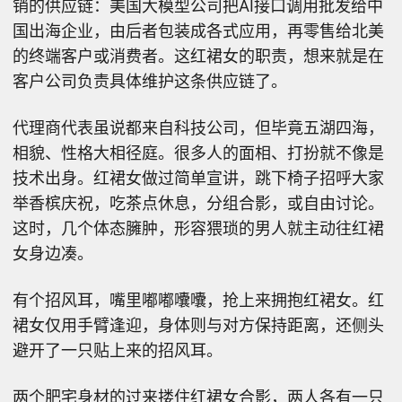
销的供应链：美国大模型公司把AI接口调用批发给中
国出海企业，由后者包装成各式应用，再零售给北美
的终端客户或消费者。这红裙女的职责，想来就是在
客户公司负责具体维护这条供应链了。
代理商代表虽说都来自科技公司，但毕竟五湖四海，
相貌、性格大相径庭。很多人的面相、打扮就不像是
技术出身。红裙女做过简单宣讲，跳下椅子招呼大家
举香槟庆祝，吃茶点休息，分组合影，或自由讨论。
这时，几个体态臃肿，形容猥琐的男人就主动往红裙
女身边凑。
有个招风耳，嘴里嘟嘟囔囔，抢上来拥抱红裙女。红
裙女仅用手臂逢迎，身体则与对方保持距离，还侧头
避开了一只贴上来的招风耳。
两个肥宅身材的过来搂住红裙女合影，两人各有一只