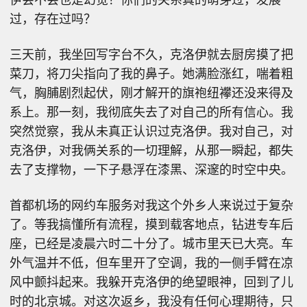
过，存在过吗？
三天前，我坐回写字台不久，克洛伊就去厨房摸了把
菜刀，将刀尖指向了我的鼻子。她满脸涨红，喘着粗
气，胸脯剧烈起伏，刚才解开的旗袍纽襻还没来得及
系上。那一刻，我彻底失去了对自己的所有信心。我
突然觉察，我从未真正认识过克洛伊。我对自己，对
克洛伊，对我俩关系的一切理解，从那一瞬起，都失
去了支撑物，一下子悬浮在漆黑、深邃的时空中央。
首都机场的网约车服务对我这个外乡人来说过于复杂
了。等我搞懂所有流程，摸到载客地点，钻进专车后
座，已经是凌晨六时二十分了。城市里天已大亮。车
外气温并不低，但车里开了空调，我的一侧手臂在凉
风中颤抖起来。我躲开克洛伊的绝望眼神，回到了儿
时的北京城。对这次返乡，我没有任何心理期待，只