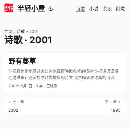
半轻小屋
诗歌
小说
杂谈
创意
主页
»
诗歌
»
2001
诗歌 · 2001
野有蔓草
你把脚悄悄地探过来让露水抚摸略微收紧的精神 你把话语谨慎
地送过来让迷茫揣摩越发放纵的诗文 诧异吗如果你真的可以在
草的倩影下无牵无挂地穿行 记得吗假如你还在怀疑草的生命经
2001年8月1日
· 0 字
· 王咏刚
历着周而复始的经营 茅檐低小，君不见溪上青草，茵茵，一片
烟波过雨痕 草色…
« 上一年
下一年 »
2002
1995