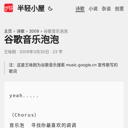
半轻小屋
诗歌
小说
杂谈
创意
主页
»
诗歌
»
2009
»
谷歌音乐泡泡
谷歌音乐泡泡
王咏刚
·
2009年3月30日
·
23 字
注：这是王咏刚为谷歌音乐搜索 music.google.cn 宣传歌写的
歌词
yeah.....
（Chorus）
音乐泡  寻找你最喜欢的调调