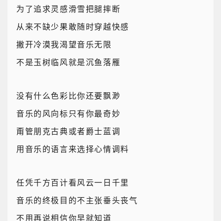
为了追求灵感滑雪把腿摔断
从来不缺少果敢随时穿越快感
撇开冷漠我渴望音乐无限
不是玉树临风就是沉鱼落雁
没有什么色彩比你还要飘渺
音乐的风向标只有你最奇妙
甭管朋克古典或者爵士蓝调
用音乐的语言来选择心情调料
任凭千方百计看风云一日千里
音乐的终极目的不主张垂头丧气
不用再说相信你早就知道