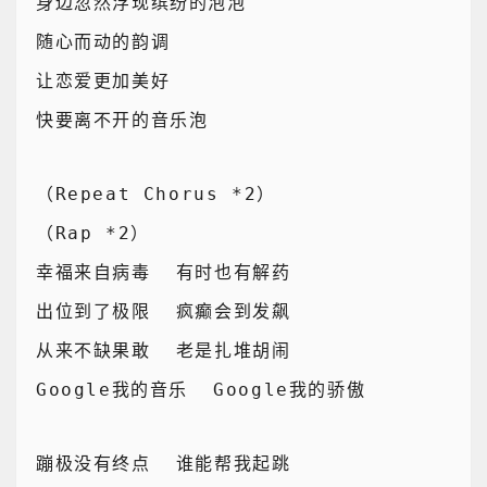
身边忽然浮现缤纷的泡泡
随心而动的韵调
让恋爱更加美好
快要离不开的音乐泡
（Repeat Chorus *2）
（Rap *2）
幸福来自病毒  有时也有解药
出位到了极限  疯癫会到发飙
从来不缺果敢  老是扎堆胡闹
Google我的音乐  Google我的骄傲
蹦极没有终点  谁能帮我起跳