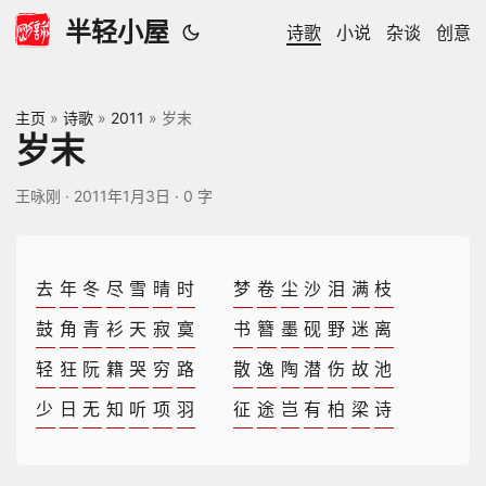
半轻小屋
诗歌
小说
杂谈
创意
主页
»
诗歌
»
2011
»
岁末
岁末
王咏刚
·
2011年1月3日
·
0 字
去
年
冬
尽
雪
晴
时
梦
卷
尘
沙
泪
满
枝
鼓
角
青
衫
天
寂
寞
书
簪
墨
砚
野
迷
离
轻
狂
阮
籍
哭
穷
路
散
逸
陶
潜
伤
故
池
少
日
无
知
听
项
羽
征
途
岂
有
柏
梁
诗