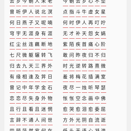
去
岁
今
朝
人
未
老
今
朝
去
岁
心
不
坠
曾
听
伊
人
说
北
溟
点
指
斗
牛
虚
女
星
何
日
燕
子
又
呢
喃
何
时
伊
人
再
叮
咛
穹
宇
无
涯
身
有
涯
无
才
补
天
怨
女
娲
红
尘
丝
连
藕
断
地
紫
陌
疾
首
痛
心
阶
七
尺
微
躯
辗
转
飞
敢
问
昨
夜
归
不
归
归
去
九
天
三
界
外
时
光
逆
转
路
熹
微
有
缘
相
逢
及
笄
日
羞
将
梅
花
插
满
室
曾
记
中
年
学
金
石
夜
尽
一
烛
听
琴
瑟
恋
恋
尽
失
身
外
物
怅
怅
空
念
画
中
佛
且
行
且
看
且
迷
惘
愈
哭
愈
泪
愈
委
屈
言
辞
不
通
人
间
世
方
外
光
阴
自
流
逝
四
顾
茫
然
家
何
在
低
头
无
语
心
凝
滞