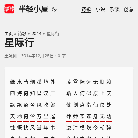
半轻小屋
诗歌
小说
杂谈
创意
主页
»
诗歌
»
2014
»
星际行
星际行
王咏刚
·
2014年12月26日
·
0 字
绿
水
晴
烟
孤
嶂
外
凌
霄
际
远
无
聊
赖
四
海
何
知
星
汉
广
斯
人
何
似
原
上
艾
飘
飘
盈
盈
风
吹
絮
仗
剑
点
指
仙
侠
处
天
地
何
啻
万
里
遥
莽
莽
苍
苍
身
无
助
慷
慨
扶
风
当
年
事
凄
清
横
吹
今
朝
醉