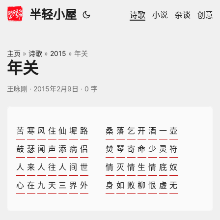
半轻小屋
诗歌
小说
杂谈
创意
主页
»
诗歌
»
2015
»
年关
年关
王咏刚
·
2015年2月9日
·
0 字
苦
寒
风
住
仙
墀
路
桑
落
乞
开
酒
一
壶
鼓
瑟
闻
声
添
病
侣
焚
琴
寄
命
少
灵
符
人
来
人
往
人
间
世
情
灭
情
生
情
底
奴
心
在
九
天
三
界
外
身
如
败
柳
恨
虚
无