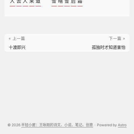
人
去
人
来
道
雪
晴
雪
后
霜
« 上一篇
下一篇 »
十渡即兴
孤独时才知道害怕
© 2026
半轻小屋：王咏刚的诗文、小说、笔记、创意
·
Powered by
Astro