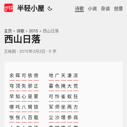
半轻小屋
诗歌
小说
杂谈
创意
主页
»
诗歌
»
2015
»
西山日落
西山日落
王咏刚
·
2015年3月2日
·
0 字
余
晖
可
依
傍
地
广
天
凄
凉
穹
顶
失
邪
正
暮
色
掩
大
荒
早
知
心
是
雾
可
怜
雀
蚁
狂
哪
吒
八
臂
锁
军
师
坐
两
方
怅
怅
八
百
载
尘
沙
埋
参
商