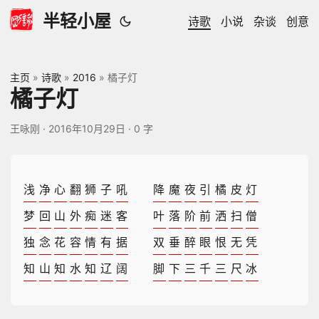
半轻小屋
诗歌
小说
杂谈
创意
主页
»
诗歌
»
2016
»
橘子灯
橘子灯
王咏刚
·
2016年10月29日
·
0 字
浅
净
心
翻
狮
子
吼
降
魔
夜
引
橘
皮
灯
梦
回
山
外
痴
迷
客
叶
落
阶
前
洒
扫
僧
独
念
花
容
情
有
据
双
垂
醉
眼
恨
无
凭
知
山
知
水
知
辽
阔
脚
下
三
千
三
尺
冰