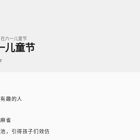
，在六一儿童节
一儿童节
字
见有趣的人
掷麻雀
水池，引得孩子们效仿