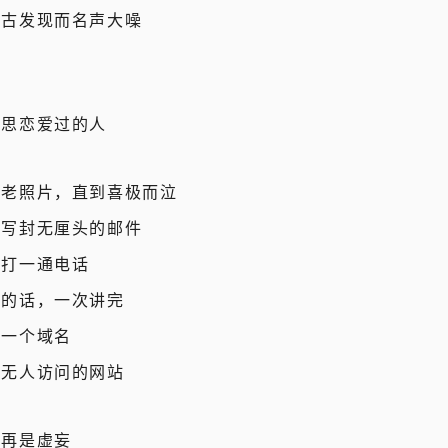
考古发现而名声大噪
只思恋爱过的人
张老照片，直到喜极而泣
人写封无厘头的邮件
码打一通电话
她的话，一次讲完
册一个域名
建无人访问的网站
不再是虚妄