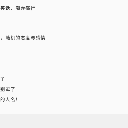
样笑话、嘲弄都行
里
你，随机的态度与感情
了
了
了
去了
？别逗了
里的人名！