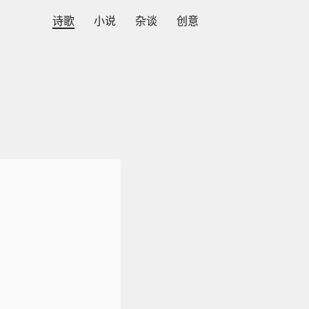
诗歌
小说
杂谈
创意