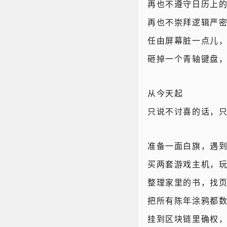
再也不遵守日历上
再也不崇拜逻辑严
任由屏幕脏一点儿
砸掉一个青轴键盘
从今天起
只说不讨喜的话，
准备一面白旗，遇
买两套游戏主机，
整理家里的书，找
把所有陈年涂鸦都
挂到区块链里确权