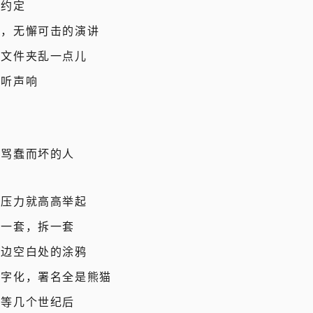
的约定
密，无懈可击的演讲
，文件夹乱一点儿
，听声响
只骂蠢而坏的人
到压力就高高举起
玩一套，拆一套
页边空白处的涂鸦
数字化，署名全是熊猫
，等几个世纪后