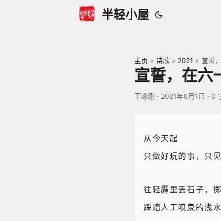
半轻小屋
主页
»
诗歌
»
2021
»
宣誓
宣誓，在六
王咏刚
·
2021年6月1日
·
0 
从今天起
只做好玩的事，只
往轻霾里丢石子，
踩踏人工喷泉的浅