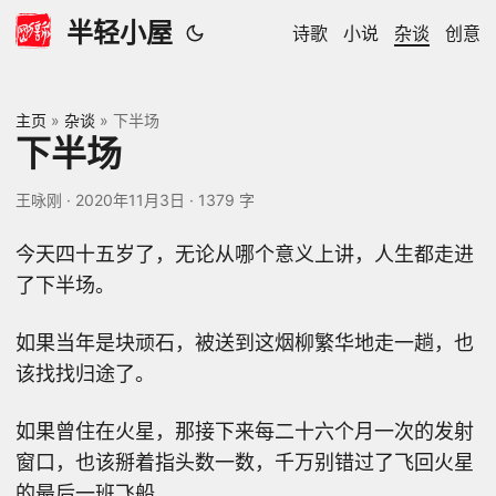
半轻小屋
诗歌
小说
杂谈
创意
主页
»
杂谈
»
下半场
下半场
王咏刚
·
2020年11月3日
·
1379 字
今天四十五岁了，无论从哪个意义上讲，人生都走进
了下半场。
如果当年是块顽石，被送到这烟柳繁华地走一趟，也
该找找归途了。
如果曾住在火星，那接下来每二十六个月一次的发射
窗口，也该掰着指头数一数，千万别错过了飞回火星
的最后一班飞船。