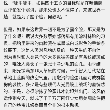
说，“哪里哪里，如果四十五岁的目标就是在哈佛商
业评论发个演讲，那未免也太不值得了。来这世界一
趟，就是为了露个脸，何必呢。”
但是，如果来这世界一趟不是为了露个脸，那又是为
了什么呢？据说大多数原始部落都有用涂料抹脸的习
惯。把胎里带来的肉脸藏在或黑或白或彩色的手绘条
纹底下，这是人类对凡胎肉身的一种天生的不自信。
因为当时和人类竞争的大多数猛兽都是有条纹或斑点
的，唯独人类长了一张张干净少毛的面孔。雨季结
束，阳光铺满东非大草原的时候，一个智人后代站在
草地上蒸腾的热空气里，用嫩滑的脸蛋儿面对成群鬣
狗的袭扰，多少是有些现代人光屁股上战场的羞愧感
的。于是，必须涂抹了脸蛋儿才能坦然出门。这风俗
遗传到今天，就成了千千万万网红少女用美图软件把
自己的脸蛋儿修得面目全非的根本动机。