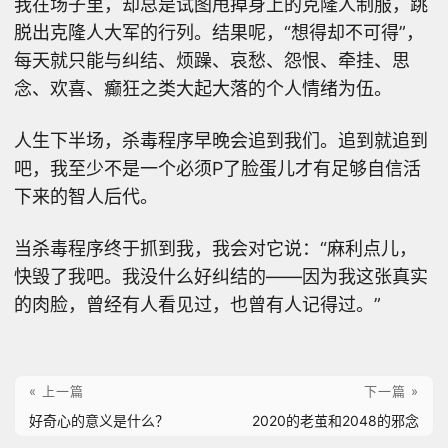
我在场子里，却总是试图甩掉身上的克隆人制服，跳
脱出克隆人大军的行列。结果呢，“想得却不可得”，
每天就只能与纠结、烦躁、哀愁、怨恨、牵挂、思
念、欢喜、癫狂之类大起大落的个人情绪为伍。
人生下半场，杀毒程序早晚会追到我们。追到就追到
吧，我至少不是一个必须P了脸蛋儿才有足够自信活
下来的智人后代。
当杀毒程序终于抓到我，我会对它说：“麻利点儿，
快毁了我吧。我没什么好纠结的——因为我这张真实
的肉脸，曾经有人看见过，也曾有人记得过。”
« 上一篇
下一篇 »
好奇心的意义是什么？
2020的老茧和2048的邪念