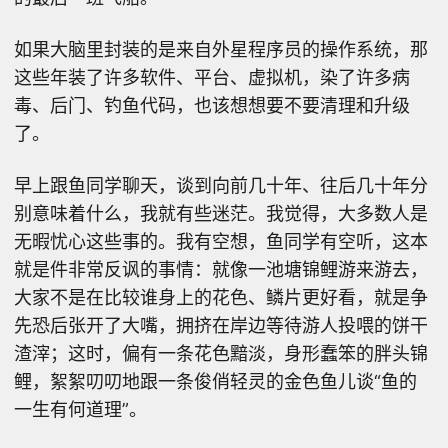
如果大脑里封装的是来自外星程序员的操作系统，那
这些年装了许多软件、平台、虚拟机，染了许多病
毒、后门、钓鱼代码，也该想想要不要清理和升级
了。
早上跟鱼同学聊天，谈到向前几十年、往后几十年分
别意味着什么，我就有些迷茫。我觉得，大多数人是
无暇忧心这些事的。我有空想，鱼同学有空听，这本
就是件非常反讽的事情：就像一池塘锦鲤游来游去，
大家不是在比较谁身上的花色、鳞片更好看，就是争
先恐后张开了大嘴，拥挤在岸边等待游人投喂的饼干
渣滓；这时，偏有一条花色黯淡，身形蠢笨的胖头锦
鲤，絮絮叨叨地跟一条俊俏轻灵的金色鱼儿谈“鱼的
一生有何道理”。