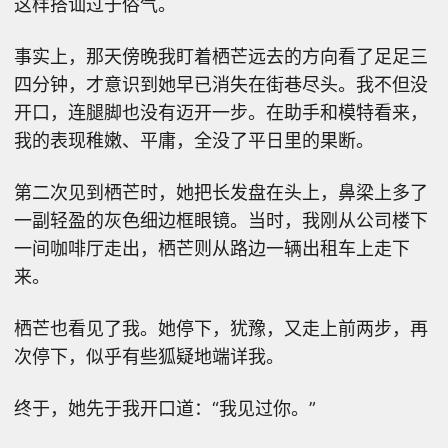
这样搭讪过于俗气。
事实上，那天傍晚我盯着栖芒远去的方向看了足足三
四分钟，才意识到她早已消失在街巷尽头。我不但没
开口，连腿脚也没有迈开一步。在助手和模特看来，
我的表现稚嫩、平庸，全没了平日里的果断。
第二次见到栖芒时，她把长发盘在头上，鼻梁上多了
一副轻盈的灰色细边框眼镜。当时，我刚从公司楼下
一间咖啡厅走出，栖芒则从路边一辆出租车上走下
来。
栖芒也看见了我。她停下，犹豫，又走上前两步，再
次停下，似乎有些狐疑地端详我。
终于，她先于我开口道：“我见过你。”