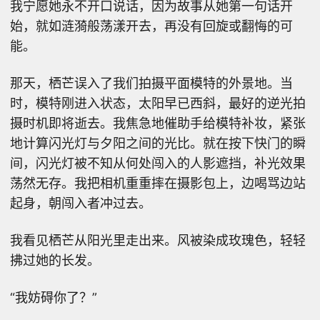
我宁愿她永不开口说话，因为故事从她第一句话开
始，就如涟漪般荡漾开去，再没有回旋或翻悔的可
能。
那天，栖芒误入了我们拍摄平面模特的外景地。当
时，模特刚进入状态，太阳早已西斜，最好的逆光拍
摄时机即将逝去。我焦急地催助手给模特补妆，紧张
地计算闪光灯与夕阳之间的光比。就在按下快门的瞬
间，闪光灯被不知从何处闯入的人影遮挡，补光效果
荡然无存。我把相机重重摔在摄影包上，边喝骂边站
起身，朝闯入者冲过去。
我看见栖芒从阳光里走出来。风被染成玫瑰色，轻轻
拂过她的长发。
“我妨碍你了？”