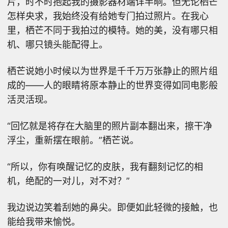
片，时不时抱起我的摄影器材端详半晌。但无论栖芒
怎样央求，我始终没有给她专门拍过照片。在我心
里，栖芒不同于我拍过的模特。她的美，没有哪只相
机、哪只镜头能配得上。
栖芒说她小时候以为世界是千千万万张静止的照片组
成的——人的眼睛将原本静止的世界变得如同电影般
活灵活现。
“回忆就是将存在大脑里的照片副本翻出来，擦干净
浮尘，重新摆在眼前。”栖芒说。
“所以，你有唤醒记忆的皮肤，我有翻刻记忆的相
机，绝配的一对儿，对不对？”
我边说边笑着刮她的鼻尖。即便如此轻微的接触，也
能给我带来愉悦。