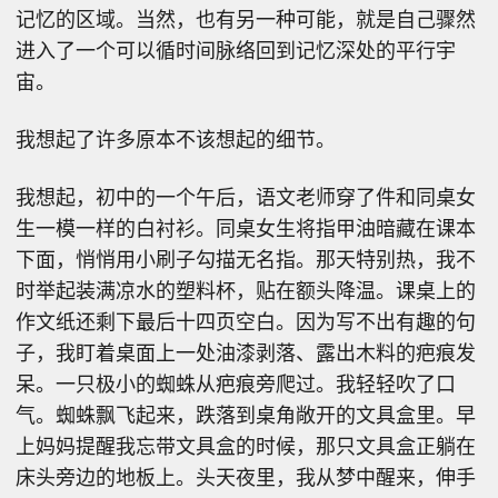
记忆的区域。当然，也有另一种可能，就是自己骤然
进入了一个可以循时间脉络回到记忆深处的平行宇
宙。
我想起了许多原本不该想起的细节。
我想起，初中的一个午后，语文老师穿了件和同桌女
生一模一样的白衬衫。同桌女生将指甲油暗藏在课本
下面，悄悄用小刷子勾描无名指。那天特别热，我不
时举起装满凉水的塑料杯，贴在额头降温。课桌上的
作文纸还剩下最后十四页空白。因为写不出有趣的句
子，我盯着桌面上一处油漆剥落、露出木料的疤痕发
呆。一只极小的蜘蛛从疤痕旁爬过。我轻轻吹了口
气。蜘蛛飘飞起来，跌落到桌角敞开的文具盒里。早
上妈妈提醒我忘带文具盒的时候，那只文具盒正躺在
床头旁边的地板上。头天夜里，我从梦中醒来，伸手