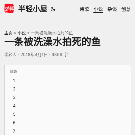
半轻小屋
诗歌
小说
杂谈
创意
主页
»
小说
»
一条被洗澡水拍死的鱼
一条被洗澡水拍死的鱼
半轻人
·
2016年4月1日
·
9899 字
目录
1
2
3
4
5
6
7