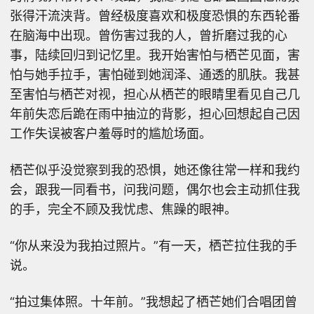
张得汗流浃背。曾经极度喜欢和极度恐惧的东西轮番
在脑海中出现。曾伤害过我的人，曾折磨过我的心
事，陆续回归到记忆里。我开始害怕与栖芒见面，害
怕与她手拉手，害怕碰到她润泽、通透的肌肤。我甚
至害怕与栖芒对视，担心从栖芒的眼睛里看见自己几
年前失恋后跪在雨中抽泣的背影，担心回想起自己因
工作失误被客户羞辱时的尴尬场面。
栖芒似乎没觉察到我的恐惧，她还像往常一样和我约
会，跟我一同看书，问我问题，偶尔也会主动抓住我
的手，完全不顾及我忧虑、焦躁的眼神。
“你从来没为我拍过照片。”有一天，栖芒拉住我的手
说。
“拍过集体照。十年前。”我想起了栖芒她们合唱团曾