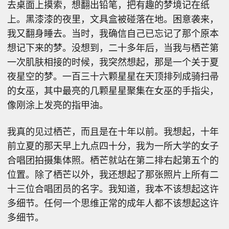
去桌面上摸索，想翻出铅笔，把有趣的梦境记在纸
上。黑漆漆的夜里，文具盒被碰落在地。困意袭来，
我又翻身睡去。当时，我确信自己已忘记了那个原本
想记下来的梦。没想到，二十多年后，当我与栖芒第
一次肌肤相接的时候，我突然想起，那是一个关于夏
夜星空的梦。一百三十六颗星星在天顶排列成骑扫帚
的女巫，其中最亮的几颗星星聚集在女巫的手指尖，
像刚涂上发亮的指甲油。
我真的见过栖芒，而且是在十年以前。我想起，十年
前立夏的那天早上九点四十分，我为一所大学的女子
合唱团拍摄集体照。栖芒就站在第二排右起第五个的
位置。除了栖芒以外，我还想起了那张照片上所有二
十三位合唱团员的名字。我知道，我本不该想起这许
多细节。任何一个思维正常的成年人都不该想起这许
多细节。