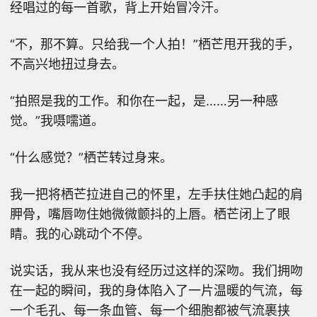
经唱过的每一首歌，背上开始冒冷汗。
“不，那不算。只给我一个人拍！”栖芒甩开我的手，
不高兴地扭过身去。
“拍照是我的工作。和你在一起，是……另一种感
觉。”我嗫嚅道。
“什么感觉？”栖芒转过身来。
我一把将栖芒拉进自己的怀里，左手扶住她凸起的肩
胛骨，嘴唇吻住她微微颤抖的上唇。栖芒闭上了眼
睛。我的心跳动个不停。
说实话，我从来也没有经历过这样的深吻。我们拥吻
在一起的瞬间，我的身体陷入了一片温暖的气流，每
一个毛孔、每一条血管、每一个细胞都被气流裹挟