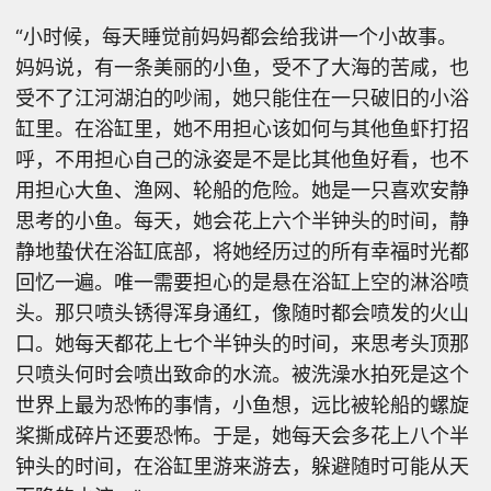
“小时候，每天睡觉前妈妈都会给我讲一个小故事。
妈妈说，有一条美丽的小鱼，受不了大海的苦咸，也
受不了江河湖泊的吵闹，她只能住在一只破旧的小浴
缸里。在浴缸里，她不用担心该如何与其他鱼虾打招
呼，不用担心自己的泳姿是不是比其他鱼好看，也不
用担心大鱼、渔网、轮船的危险。她是一只喜欢安静
思考的小鱼。每天，她会花上六个半钟头的时间，静
静地蛰伏在浴缸底部，将她经历过的所有幸福时光都
回忆一遍。唯一需要担心的是悬在浴缸上空的淋浴喷
头。那只喷头锈得浑身通红，像随时都会喷发的火山
口。她每天都花上七个半钟头的时间，来思考头顶那
只喷头何时会喷出致命的水流。被洗澡水拍死是这个
世界上最为恐怖的事情，小鱼想，远比被轮船的螺旋
桨撕成碎片还要恐怖。于是，她每天会多花上八个半
钟头的时间，在浴缸里游来游去，躲避随时可能从天