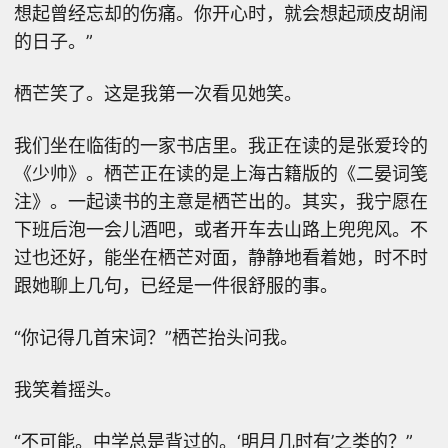
想起曾经忘却的伤痛。你开心时，就会想起顽皮胡闹
的日子。”
栖芒笑了。这是我第一次看见她笑。
我们坐在临街的一家书店里。我正在读的是张爱玲的
《少帅》。栖芒正在读的是上海古籍版的《二晏词笺
注》。一起读书的主意是栖芒出的。其实，我宁愿在
下班后泡一会儿酒吧，或者开车去山路上兜兜风。不
过也还好，能坐在栖芒对面，静静地看着她，时不时
跟她聊上几句，已经是一件很舒服的事。
“你记得几首宋词？”栖芒抬头问我。
我笑着摇头。
“不可能。中学总是背过的。‘明月几时有’之类的？”