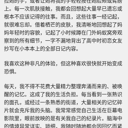
拉她的手，或者让她将我的手轻轻按在她脸颊或臂膀
上。每一次肌肤接触，我都会回想起大量早已遗忘或
根本不应该记得的往事。而且，这些往事一经记起，
就很难忘却。借着栖芒的皮肤，我清晰地回想起了妈
妈年轻时的容貌，记起了小时候蹲在门外蚂蚁窝旁观
察到的所有细节，一字不漏地背出了高中时初恋女友
抄写在小本本上的全部日记内容。
我喜欢这种非凡的体验，但这种喜欢很快就开始变成
恐惧。
每天，我不得不花费大量精力整理奔涌而来的、被唤
醒的记忆。这成了我的生活负担。每当看到一张熟识
的面孔，或经过一条熟悉的街道，大量相关的记忆碎
片就会充斥我的头脑。我常常感觉自己生活在巨幕电
影院里，眼前放映的是有关我自己的纪录片。脑海中
的情境异常详实、琐细，我随时随地都会因回忆而紧