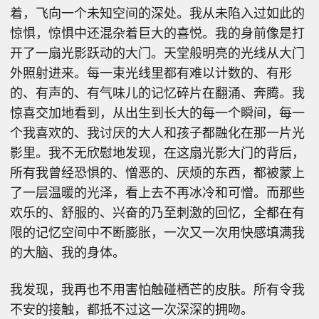
着，飞向一个未知空间的深处。我从未陷入过如此的
惊惧，惊惧中还混杂着巨大的喜悦。我的身前像是打
开了一扇光影跃动的大门。天堂般明亮的光线从大门
外照射进来。每一束光线里都有难以计数的、有形
的、有声的、有气味儿的记忆碎片在翻涌、奔腾。我
惊喜交加地看到，从出生到长大的每一个瞬间，每一
个我喜欢的、我讨厌的大人和孩子都融化在那一片光
影里。我不无欣慰地发现，在这扇光影大门的背后，
所有我曾经恐惧的、憎恶的、厌烦的东西，都被蒙上
了一层温暖的光泽，看上去不再冰冷和可憎。而那些
欢乐的、舒服的、兴奋的乃至刺激的回忆，全都在有
限的记忆空间中不断膨胀，一次又一次用快感填满我
的大脑、我的身体。
我发现，我再也不用害怕触碰栖芒的皮肤。所有令我
不安的接触，都抵不过这一次深深的拥吻。