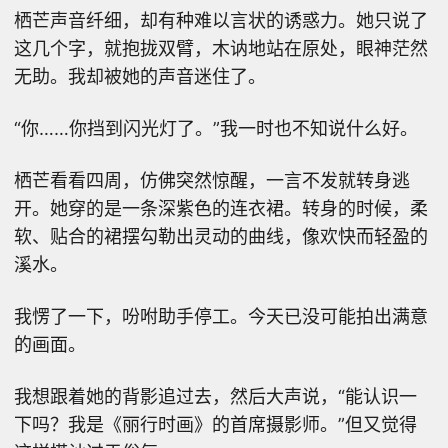
栖芒声音纤细，却有种难以言状的诱惑力。她只说了
这几个字，就抱拢双臂，木讷地站在原处，眼神茫然
无助。我却被她的声音迷住了。
“你……你挡到闪光灯了。”我一时也不知说什么好。
栖芒看看四周，仿佛突然惊醒，一言不发就转身逃
开。她穿的是一条深紫色的连衣裙。转身的时候，柔
软、贴合的裙摆勾勒出灵动的曲线，像欢快而轻盈的
溪水。
我愣了一下，吩咐助手停工。今天已没可能拍出满意
的画面。
我想跟着她的背影追过去，然后大声说，“能认识一
下吗？我是《丽行时画》的首席摄影师。”但又觉得