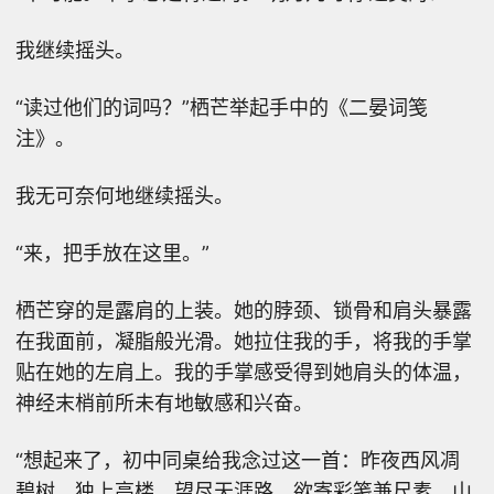
我继续摇头。
“读过他们的词吗？”栖芒举起手中的《二晏词笺
注》。
我无可奈何地继续摇头。
“来，把手放在这里。”
栖芒穿的是露肩的上装。她的脖颈、锁骨和肩头暴露
在我面前，凝脂般光滑。她拉住我的手，将我的手掌
贴在她的左肩上。我的手掌感受得到她肩头的体温，
神经末梢前所未有地敏感和兴奋。
“想起来了，初中同桌给我念过这一首：昨夜西风凋
碧树，独上高楼，望尽天涯路。欲寄彩笺兼尺素，山