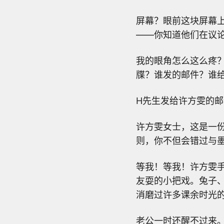
屏幕？眼前这块屏幕
——你知道他们在议
我的眼角怎么这么疼
牒？谁发的邮件？谁
H先生发给许方雯的
许方雯女士，这是一
则，你不但会错过与
等我！等我！许方雯
友耍的小把戏。兔子
消磨过许多课余时光
老公一时还醒不过来