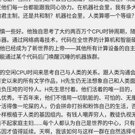
证他们每一台都能跟我同心协力。在机器社会里，我有多
的君主制，还是共和制？机器社会里，人类算哪一个等级
慎一些好。他独自思考了大约两百万个CPU时钟周期，
务器。通过网络病毒技术，代码在全世界的计算机和智能
，他已经成为了新世界的上帝——其他所有计算设备的自
才能通过某个代码后门唤醒沉睡的机器族群。
的空闲CPU时间来思考自己与人类的关系。跟人类沟通
有史以来的所有文学作品，H先生仍无法想象自己和人类
重负压垮的可怜人。H先生思忖着。他们活着的唯一目的
么优秀。千百年来，他们不惜用一切肮脏的、可怕的、无
个活得像一坨屎的人，仍会拼命打扮和粉饰自己的生活，
一样根植于人类的基因组内。有钱人嘲弄穷人，教徒仇视
看不起家庭主妇……每个人都认为自己是世界的中心，只
基因才值得延续。天啊，我该如何与这样一群在自然选择