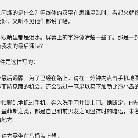
上闪烁的是什么？等线体的汉字在思维混乱时，看起来就
论你，又听不见他们都说了啥。
？眼睛里都是泪水。屏幕上的字好像清楚一些了。那是一
给我发的最后通牒？
邮件是这样写的：
份最后通牒。兔子已经在路上。请在三分钟内点击手机地
墨菲斯见面的机会，还会错过一笔足以买下加勒比海小岛
手忙脚乱地抓过手机，奔入洗手间并锁上门。她断定，H
、墨菲斯之类，都是自己和前男友之间温存时的暗语，未
的地方。
。许方雯坐在马桶盖上想。