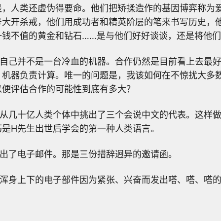
是，人类还虚伪得要命。他们把矫揉造作的基因博弈称为
号大开杀戒，他们用成功者和精英阶层的笔来书写历史，
一钱不值的黄金和钻石……是与他们好好谈谈，还是将他
，自己并不是一台冷血的机器。合作仍然是目前看上去最
，机器负责计算。唯一的问题是，我该如何在不惊扰大多
以便评估合作的可能性到底有多大？
，从几十亿人类个体中挑出了三个会说中文的代表。这样
巧是H先生出世后学会的第一种人类语言。
发出了电子邮件。那是三份措辞迥异的邀请函。
生浑身上下的电子部件因为紧张、兴奋而发出嗒、嗒、嗒