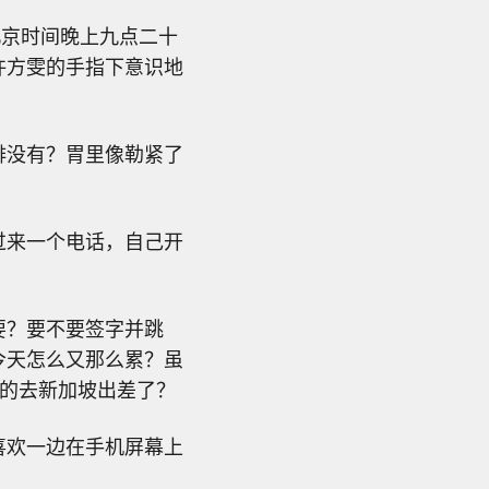
北京时间晚上九点二十
许方雯的手指下意识地
啡没有？胃里像勒紧了
过来一个电话，自己开
要？要不要签字并跳
今天怎么又那么累？虽
真的去新加坡出差了？
喜欢一边在手机屏幕上