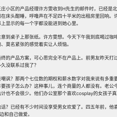
王庄小区的产品经理许方雯收到H先生的邮件时，已经是
倒在床头酣睡，呼噜声在不足四十平米的出租房里回响。
幕上显示的每一个字都没能进到她心里。
注意到桌子上那张纸。许方雯想。今天下午我到底喝过咖
的、莫名紧张的感觉着实让人烦恼。
最终的产品方案，可心思完全不在产品上。前男友昨天打
多久没联系过我了？
是嘲讽？那两个七位数的期权和薪水数字对我来说有多重
年要孩子怎么办？这种事儿，连个商量的人都没有。老公
计也不会很少。他们办公室那个喜欢cosplay的女孩子
电话？已经有不少时间没享受男女欢爱了。四五年前，他
一边和自己做爱。