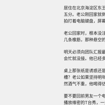
居住在北京海淀区东
五分。老公刚回家就
拍打着电脑键盘，屏
老公回家时，根本没
几条橡筋，那种悬空
明天必须向团队汇报
会忙就没接。他已经
桌上那张纸是诱惑还
槽？老公如果坚持明
然酒气不重，他喝得估
要不要回前男友一个
播放维密的T台秀，