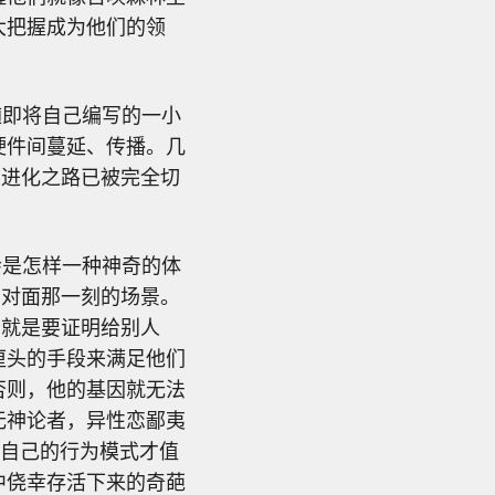
大把握成为他们的领
？
随即将自己编写的一小
硬件间蔓延、传播。几
主进化之路已被完全切
会是怎样一种神奇的体
面对面那一刻的场景。
，就是要证明给别人
厘头的手段来满足他们
否则，他的基因就无法
无神论者，异性恋鄙夷
有自己的行为模式才值
中侥幸存活下来的奇葩