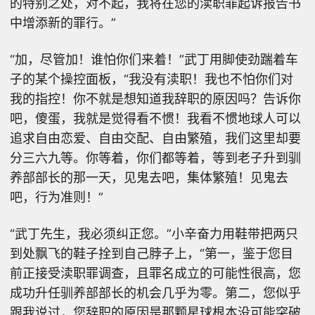
的特别之处，对不起，我将在您的渎职罪起诉报告书
中增添新的罪行。”
“加，尽管加！谁怕你们来着！”武丁用脚使劲踹着车
子的某个操控面板，“我没有渎职！我也不怕你们对
我的指控！你不就是想知道我辞职的原因吗？告诉你
吧，傻蛋，我就是觉得看不惯！我看不惯地球人可以
追求自由恋爱、自由交配、自由繁殖，我们这里却要
分三六九等。你等着，你们都等着，等到老子升到驯
养部部长的那一天，见鬼去吧，集体繁殖！见鬼去
吧，行为准则！”
“武丁先生，我必须纠正您。”小辛奋力用鞋带把两只
到处飘飞的鞋子拴到自己脖子上，“第一，鉴于您目
前正接受渎职罪调查，且罪名成立的可能性很高，您
成功升任驯养部部长的机会几乎为零。第二，您似乎
跟我说过，您辞职的原因是那颗星球根本没可能突破