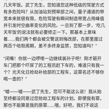
几天牢饭。武丁先生，您知道您这种低级的驾驶方式
有多危险吗？从加油站到预审部之间，量子通道的带
宽本来就很有限，危险驾驶有瞬间制造带宽占用峰值
并引发时空曲率变化的风险。一旦到了那一步，‘吃几
天牢饭’的说法就有必要修正一下。那基本上意味
着……我们两个都会被交警送到悔改部，在那里度过
两百个哈勃周期，差不多终身监禁，您知道吗？”
“闭嘴！你就一边啰嗦一边继续装孙子吧！刚才砸开
车门把那个吓尿了的工程员赶下车的，难道只有我一
个？光天化日抢劫补给部的工程车，这罪名还不够你
喝一壶的？”
“嘘——嘘——武丁先生，您可不能这么说！我从始
至终都没同意过您抢劫工程车的计划。即便我有罪，
那也不能算是我的原罪……哦，好吧，我们不说这