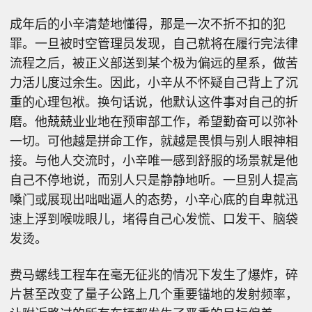
成年后的小辛清楚地懂得，那是一次不折不扣的犯
罪。一旦被时空管理员发现，自己就将在履行完法律
流程之后，被正义部送到某个极为偏远的星系，做苦
力活儿度过余生。因此，小辛从不怀疑自己背上了沉
重的心理包袱。换句话说，他默认这件事对自己的折
磨。他兢兢业业地在预审部工作，希望勤奋可以弥补
一切。可他越是拼命工作，就越是畏惧与别人眼神相
接。与他人交流时，小辛唯一感到舒服的场景就是他
自己不停地说，而别人只是静静地听。一旦别人提高
嗓门或展现出咄咄逼人的态势，小辛心底的自卑就迅
速上浮到喉咙眼儿，堵得自己心发慌、口发干、脑袋
发烫。
费马螺线工程车在毫无征兆的情况下发生了爆炸，碎
片甚至改变了量子公路上几个重要锚地的发射频率，