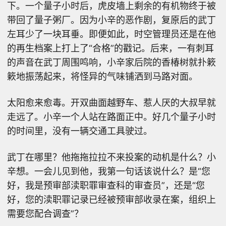
下。一个量子小时后，虎皮墙上剩余的有机物终于被
带回了量子粥厂。因为小辛的恶作剧，复原后的武丁
左耳少了一块耳垂。即便如此，时空管理员还是在他
的再生档案上打上了“合格”的戳记。后来，一有刺耳
的声音在武丁周围鸣响，小辛家后院的香椿树就扑簌
簌地振荡起来，将怪异的气味铺洒到马路对面。
太阳愈来愈毒。开双曲面越野车、惹人厌的大叔早就
走远了。小辛一个人站在路面正中。好几个量子小时
的时间里，没有一辆交通工具驶过。
武丁在哪里？他拖拖拉拉不来投案的动机是什么？小
辛想。一会儿见到他，我第一句话该说什么？是“您
好，我是预审部渎职罪审查科的审查员”，还是“您
好，您的渎职罪记录已经被预审部收录在案，组织上
需要您配合调查”？