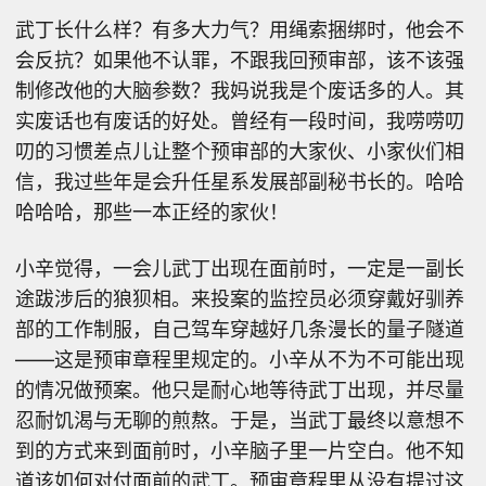
武丁长什么样？有多大力气？用绳索捆绑时，他会不
会反抗？如果他不认罪，不跟我回预审部，该不该强
制修改他的大脑参数？我妈说我是个废话多的人。其
实废话也有废话的好处。曾经有一段时间，我唠唠叨
叨的习惯差点儿让整个预审部的大家伙、小家伙们相
信，我过些年是会升任星系发展部副秘书长的。哈哈
哈哈哈，那些一本正经的家伙！
小辛觉得，一会儿武丁出现在面前时，一定是一副长
途跋涉后的狼狈相。来投案的监控员必须穿戴好驯养
部的工作制服，自己驾车穿越好几条漫长的量子隧道
——这是预审章程里规定的。小辛从不为不可能出现
的情况做预案。他只是耐心地等待武丁出现，并尽量
忍耐饥渴与无聊的煎熬。于是，当武丁最终以意想不
到的方式来到面前时，小辛脑子里一片空白。他不知
道该如何对付面前的武丁。预审章程里从没有提过这