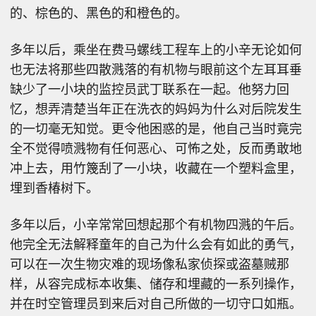
的、棕色的、黑色的和橙色的。
多年以后，乘坐在费马螺线工程车上的小辛无论如何
也无法将那些四散溅落的有机物与眼前这个左耳耳垂
缺少了一小块的监控员武丁联系在一起。他努力回
忆，想弄清楚当年正在洗衣的妈妈为什么对后院发生
的一切毫无知觉。更令他困惑的是，他自己当时竟完
全不觉得喷溅物有任何恶心、可怖之处，反而勇敢地
冲上去，用竹篾刮了一小块，收藏在一个塑料盒里，
埋到香椿树下。
多年以后，小辛常常回想起那个有机物四溅的午后。
他完全无法解释童年的自己为什么会有如此的勇气，
可以在一次生物灾难的现场像私家侦探或盗墓贼那
样，从容完成标本收集、储存和埋藏的一系列操作，
并在时空管理员到来后对自己所做的一切守口如瓶。