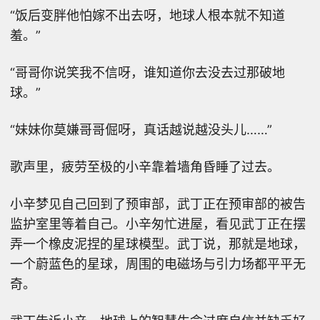
“饭后变胖他怕嫁不出去呀，地球人根本就不知道
羞。”
“哥哥你说笑我不信呀，谁知道你去没去过那破地
球。”
“妹妹你莫嫌哥哥倔呀，真话越说越没头儿……”
歌声里，疲劳至极的小辛靠着墙角昏睡了过去。
小辛梦见自己回到了预审部，武丁正在预审部的被告
监护室里等着自己。小辛匆忙进屋，看见武丁正在摆
弄一个橡皮泥捏的星球模型。武丁说，那就是地球，
一个蔚蓝色的星球，周围的电磁场与引力场都平平无
奇。