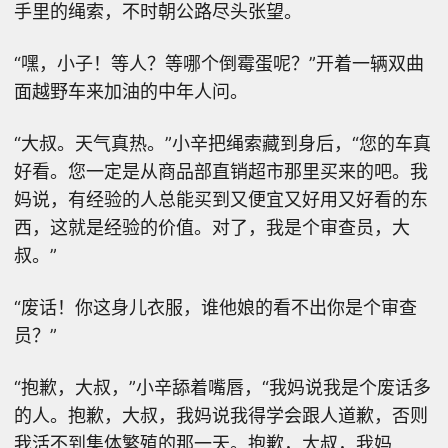
手里的绳索，不时朝公路尽头张望。
“嘿，小子！等人？等哪个倒霉蛋呢？”开着一辆双曲
面越野车来加油的中年人问。
“大叔。天气真热。”小辛把绳索藏到身后，“您的车真
好看。您一定是从商品部直销超市那里买来的吧。我
妈说，有经验的人总能买到又便宜又好用又好看的东
西，这就是经验的价值。对了，我是个审查员，大
叔。”
“废话！你这身儿衣服，谁他娘的看不出你是个审查
员？”
“抱歉，大叔，”小辛舔着嘴唇，“我妈说我是个废话多
的人。抱歉，大叔，我妈说我得学会跟人道歉，否则
我活不到集体繁殖的那一天。抱歉，大叔，我妈