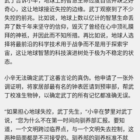
武丁告诉小辛，地球上的智慧生命过度自信并缺乏好
奇心，这让地球接近失控的边缘。武丁观察到了不少
失控的前兆。比如说，地球上数以亿计的智慧生命丢
弃了数千年来坚守的信仰，毁灭了曾经在心中顶礼膜
拜的神祇，并因此而不知所措。再比如说，地球人选
择将最前沿的科学技术用于战争而不是用于探索宇
宙，这让地球智慧的科技演进树处于极为不稳定的状
态。
小辛无法确定武丁这番言论的真伪。他申请了一张外
调证明，将家居部最有名的钟表匠请到预审部，帮武
丁校准生物钟，以确定武丁的所有记忆都准确无误。
“如果担心地球失控，武丁先生，”小辛在梦里对武丁
说，“您为什么不在第一时间向驯养部汇报。要知
道，一个文明跨过临界点，与一个文明失去控制，这
两种局面都是不可接受的。驯养部的驯养标准不就