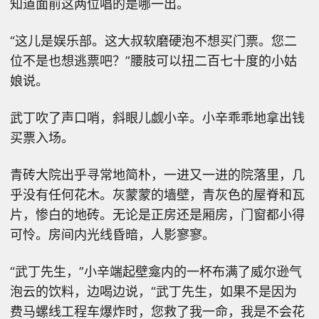
知道面前这两位唱的是哪一出。
“这儿是娱乐部。这大叔软磨硬泡不想买门票。您二
位不是也想逃票吧？”腰肢可以扭二百七十度的小姑
娘说。
武丁吹了声口哨，斜眼儿觑小辛。小辛乖乖地拿出钱
买票入场。
青砖大院出乎寻常地简朴，一进又一进的院落里，几
乎没有任何花木。灰蒙蒙的墙壁，青灰色的屋脊和瓦
片，惨白的地砖。无论是正房还是厢房，门窗都小得
可怜。房间内光线昏暗，人影寥寥。
“武丁先生，”小辛端起壁龛内的一杯布满了威尔逊气
泡云的饮料，边喝边说，“武丁先生，如果不是因为
费马螺线工程车爆炸时，您救了我一命，我是不会花