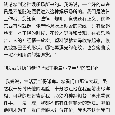
钱请您到这种娱乐场所来的。我妈说，一个好的审查
员是不能随随便便进入这种娱乐场所的。我们是法律
工作者。您知道，法律、规则、道德还有正义，这些
东西有时就像一张塑料薄膜上绷紧的花纹，只有板起
脸来一本正经的时候，花纹才舒展和美观。在娱乐场
合，人的神经稍一放松，塑料膜就立马收缩起来，恢
复皱皱巴巴的形状，哪怕再漂亮的花纹，也会蜷曲成
一坨不知所谓的蹩脚货。”
“那玩意儿好喝吗？”武丁指着小辛手里的饮料问。
“我妈说，生活要懂得谦卑。您看门口那位大叔，虽
然我十分讨厌他的嘴脸，十分想让他在我面前出尽洋
相，可我的理智告诉我，必须将神经绷紧了再来看这
件事。于法于理，我都不该有任何非分的想法。哪怕
他刚才为了一张门票跟人讨价还价，我也不认为我们