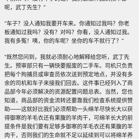
呢，武丁先生？”
“车子？没人通知我要开车来。你通知过我吗？你老
板通知过我吗？没有？对吗？你看，没人通知过我。
我有多冤！咦，你的车呢？坐你的车不就行了？”
“既然您问到，我就必须耐心地解释给您听，武丁先
生。预审部只有一辆快要报废的二手车。司机只负责
把每个拘捕员或审查员依次送到预定地点，并没有多
余的司机和车子来接我们回去。这件事已经列入了商
品部今年必须解决的资源配置问题总表。当然，您也
知道，商品部的资金流转还要靠我们检查系统提供赞
助——这就好比我们必须帮助一头绵羊尽快长大以获
得御寒的羊毛衣还有果腹的羊肉干，可绵羊长大的前
提条件是我们要有足够多御寒的羊毛衣还有果腹的羊
肉干，否则我们的生命就不足以延续到可以将绵羊养