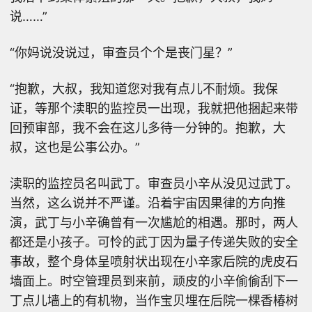
说……”
“你妈说没说过，审查员个个是丧门星？”
“抱歉，大叔，我知道您对我有点儿不耐烦。我保
证，等那个渎职的监控员一出现，我就把他捆起来带
回预审部，我不会在这儿多待一分钟的。抱歉，大
叔，这也是公事公办。”
渎职的监控员名叫武丁。审查员小辛从没见过武丁。
当然，这么说并不严谨。沿着宇宙因果律的方向推
演，武丁与小辛确曾有一次尴尬的相遇。那时，两人
都还是小孩子。可怜的武丁因为量子传递失败的安全
事故，整个身体呈喷射状出现在小辛家后院的虎皮石
墙面上。时空管理员到来前，顽皮的小辛偷偷刮下一
丁点儿墙上的有机物，当作宝贝埋在后院一棵香椿树