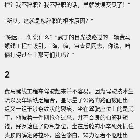
控？我不辞职？我不辞职的话，早就发馊变臭了！”
“所以，这就是您辞职的根本原因？”
“原因……你说什么？”武丁的目光被路过的一辆费马
螺线工程车吸引，“嗨，嗨，审查员同志，你说，咱
俩打得过车上那哥们儿吗？”
2
费马螺线工程车驾驶起来并不容易。因为驾驶技术生
疏以及车辆缺乏磨合，星际量子公路的路面被砸出一
组又一组干涉条纹状的裂痕。坐在驾驶座位上的是武
丁，他披着一件刚抢夺过来，并不合身的伯努利短
袍，好歹遮住了隐私部位。坐在后舱的小辛死死抓住
头顶的薛定谔拉环，脸色惨白，竭力忍着不呕吐出