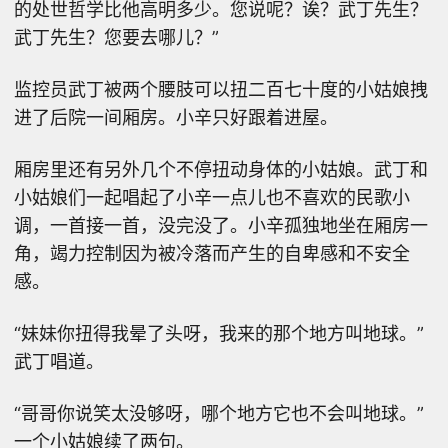
的处世哲学比他高明多少。您说呢？诶？武丁先生？
武丁先生？您要去哪儿？”
监控员武丁被两个腰肢可以扭二百七十度的小姑娘拽
进了后院一间厢房。小辛只好跟着进屋。
厢房里还有另外几个不停扭动身体的小姑娘。武丁和
小姑娘们一起唱起了小辛一点儿也不喜欢的民歌小
调，一首接一首，没完没了。小辛孤独地坐在厢房一
角，竭力控制因为被冷落而产生的自卑感和不安全
感。
“妹妹你扭得我晕了头呀，我来的那个地方叫地球。”
武丁唱道。
“哥哥你说笑太没够呀，哪个地方它也不会叫地球。”
一个小姑娘续了两句。