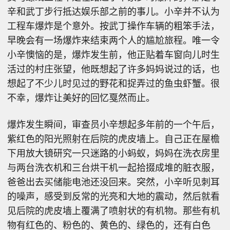
辛和武丁步行抵达娱乐部之前的事儿。小辛并不认为
工程车爆炸是个意外。按武丁操作车辆的粗笨手法，
早晚会有一场爆炸来结束两个人的尴尬旅程。唯一令
小辛懊恼的是，爆炸发生前，他正贴着车窗向儿时生
活过的村庄张望，他既想起了许多妈妈说过的话，也
想起了不少儿时见过的野花和捉弄过的鱼虫虾蟹。很
不幸，爆炸让美好的回忆戛然而止。
爆炸发生瞬间，审查员小辛想起多年前的一个午后，
紫红色的阳光照射在后院的虎皮墙上。自己正在屋檐
下用放大镜研究一只迷路的小蚂蚁，妈妈在洗衣房里
与两台洗衣机和三台烘干机一起拾掇成堆的脏衣服，
爸爸出去买储能电池还没回来。突然，小辛听见刺耳
的噪声，感受到反常的光亮和大地的震动，然后就看
见后院的虎皮墙上覆满了喷射状的有机物。那些有机
物有红色的、粉色的、黄色的、绿色的，还有白色