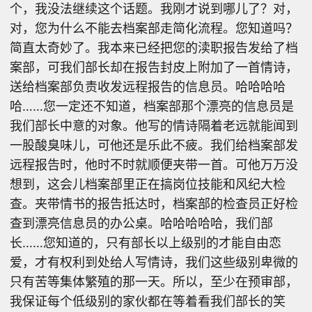
个，我没法继续这个话题。我刚才说到哪儿了？对，
对，您为什么不能去档案部走简化流程。您知道吗？
简直太奇妙了。我本来已经把您的渎职报告发给了档
案部，可我们部长却在报告封皮上附加了一首情诗，
送给档案部负责收发远程报告的信息员。哈哈哈哈
哈……您一定还不知道，档案部那个漂亮的信息员是
我们部长中意的对象。他写的情诗隔着老远就能闻到
一股酸臭味儿，可他还是乐此不疲。我们给档案部发
远程报告时，他时不时就顺便夹带一首。可他万万没
想到，这会儿档案部里正在搞岗位技能和风纪大检
查。夹带情书的报告抵达时，档案部的检查员正好检
查到漂亮信息员的办公桌。哈哈哈哈哈，我们部
长……您知道的，只有部长以上级别的才能自由恋
爱，才有权利到处给人写情诗，我们这些级别卑微的
只有苦等集体繁殖的那一天。所以，至少在预审部，
我保证每个低级别的家伙都在等着看我们部长的笑