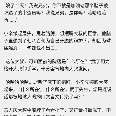
“娘了个天！我说兄弟，你不就是加油站那个脑子被
驴踢了的审查员吗？我说兄弟，是你吗？哈哈哈哈
哈……”
小辛皱起眉头，甩着胳膊，想摆脱大叔的巨掌。他脑
子里想到了七八百句为自己开脱的辩护词，却因为臂
痛难忍，一句都说不出口。
“这位大叔，可知面前的院落是什么所在？”武丁用力
格开大叔的手掌，十分客气地向大叔发问。
“哈哈哈哈哈……”听了武丁的措辞，小辛先捧腹大笑
起来，“‘什么所在’，‘什么所在’，武丁先生，您是连说
话都被地球人的拗口文言文传染了吗？”
惹人厌大叔歪着脖子看看小辛，又打量打量武丁，不