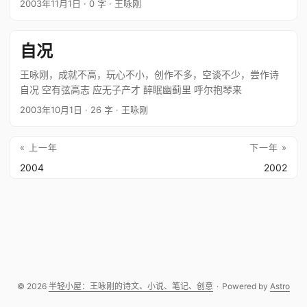
2003年11月1日
· 0 字
· 王咏刚
美丑总毫不相称 他不过问 你不过问 这简直就是无人过问 …
自况
王咏刚，成就不高，玩心不小，创作不多，空谈不少，尝作诗
自况 空有弦高志 应无子产才 醉眠幽蓟里 呼尔抱琴来
2003年10月1日
· 26 字
· 王咏刚
« 上一年
下一年 »
2004
2002
© 2026
半轻小屋：王咏刚的诗文、小说、笔记、创意
·
Powered by
Astro