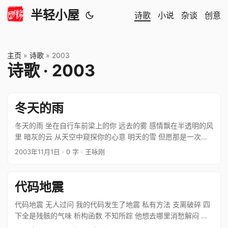
半轻小屋
诗歌
小说
杂谈
创意
主页
»
诗歌
»
2003
诗歌 · 2003
冬天的雨
冬天的雨 坐在自行车前梁上的你 远去的雾 感情飘在半透明的风
里 暗灰的云 从天空中窥探你的心意 明天的雪 但愿那是一次新
的洗礼 冬天的雨 举着绒毛玩具发呆的你 迷茫的眼 四十和弦中
2003年11月1日
· 0 字
· 王咏刚
倾听着自己 散落的书 一千零一夜时谁悲谁喜 潮湿的街 找不
到…
代码地震
代码地震 无人过问 我的代码发生了地震 私有方法 支离破碎 四
下全是残骸的气味 析构函数 不知所踪 他想去哪里消愁解闷 全
局变量 孤立无援 昨天不还要奋勇向前 委托关系 不伦不类 胖瘦