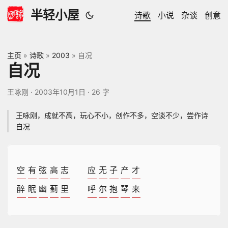
半轻小屋
诗歌
小说
杂谈
创意
主页
»
诗歌
»
2003
»
自况
自况
王咏刚
·
2003年10月1日
·
26 字
王咏刚，成就不高，玩心不小，创作不多，空谈不少，尝作诗
自况
空
有
弦
高
志
应
无
子
产
才
醉
眠
幽
蓟
里
呼
尔
抱
琴
来