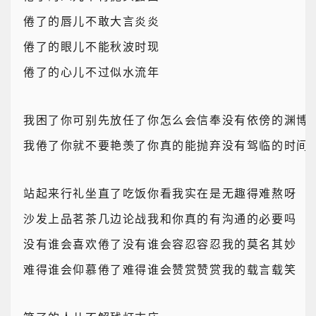
倦了的唇儿不敢大言炎炎
倦了的眼儿不能秋波时现
倦了的心儿不过似水流年
我困了你可别先放任了你怎么会信奉没有依傍的渊博
我倦了你就不要艳羡了你真的能抛弃没有驾临的时间
站起来行礼坐直了吃饭你看我实在是无趣得难熬呀
沙发上品茗茶几边论战我和你真的有沟通的必要吗
没有谁会喜欢倦了没有谁会容忍容忍我的莫名其妙
难得谁会仰慕倦了难得谁会赞赏赞赏我的载言载笑