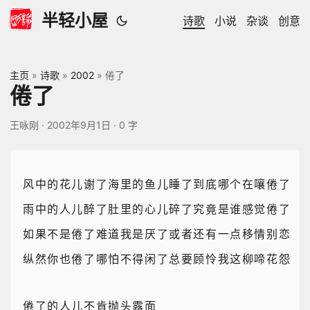
半轻小屋
诗歌
小说
杂谈
创意
主页
»
诗歌
»
2002
»
倦了
倦了
王咏刚
·
2002年9月1日
·
0 字
风中的花儿谢了海里的鱼儿睡了到底哪个在嚷倦了
雨中的人儿醉了肚里的心儿碎了究竟是谁感觉倦了
如果不是倦了难道我是厌了或者还有一点移情别恋
纵然你也倦了哪怕不得闲了总要顾怜我这柳啼花怨
倦了的人儿不肯抛头露面