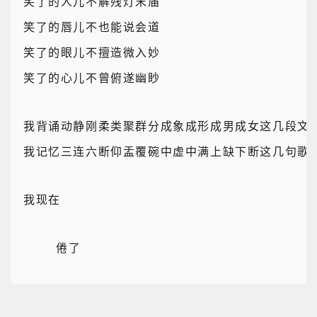
笑了的人儿不解残灯末庙
笑了的唇儿不也能说会道
笑了的眼儿不擅造微入妙
笑了的心儿不曾俯遂幽眇
我背诵动静刚柔类聚群分成象成形成男成女这几段文
我记忆三连六断仰盂覆碗中虚中满上缺下断这几句歌
我现在
    倦了