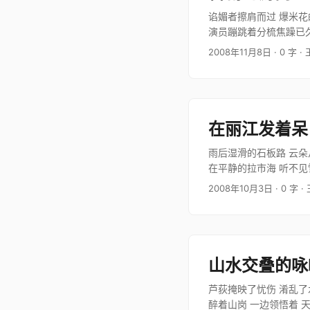
谄媚者擦肩而过 爆米花
演员蹦跳着分梳焦躁已久
飞舞在那一夜的月明…
2008年11月8日
· 0 字
·
在丽江发着呆
雨后湿滑的石板路 云朵
在平静的拉市海 听不见
着海 你问我颈上…
2008年10月3日
· 0 字
·
山水交叠的咏
芦荻掩映了忧伤 淆乱了
醉着山岗 一边领悟着 