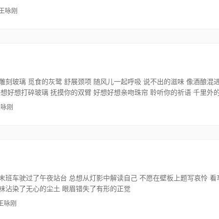
 王咏刚
雕刻玻璃 觅食的灰鹭 舒展颈项 随风儿一起呼吸 说不出的滋味 像酒酿混
好想好想打碎玻璃 抚摸你的双臂 好想好想亲吻珠帘 聆听你的祈语 千里外
王咏刚
末班车驶过了午夜站台 总想从灯影中解读自己 不愿在壁板上题写哀怜 看
袜沾染了无心的尘土 眼眉错失了有形的正觉
 王咏刚