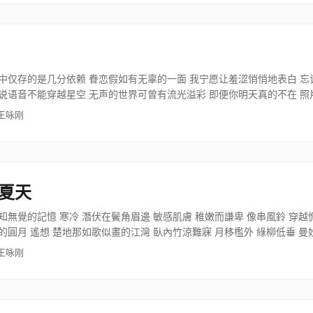
中仅存的是几分依赖 眷恋假如有无辜的一面 我宁愿让羞涩悄悄地表白 忘
说语音不能穿越星空 无声的世界可曾有流光溢彩 即便你明天真的不在 
 王咏刚
夏天
知無覺的記憶 寒冷 潛伏在鬢角眉邊 敏感肌膚 稚嫩而謙卑 像串風鈴 穿
的圓月 遙想 楚地那如歌似畫的江灣 臥內竹涼難寐 月移檻外 綠柳低垂 曼
 王咏刚