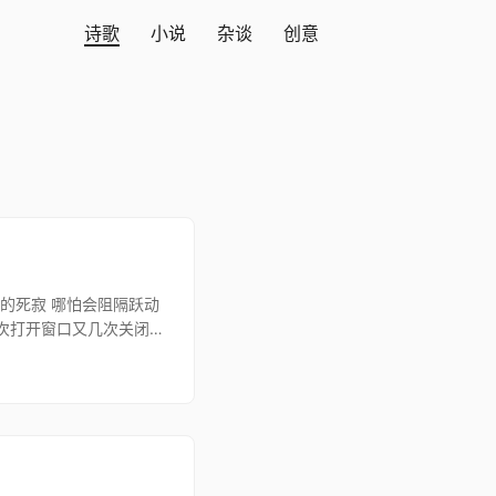
诗歌
小说
杂谈
创意
的死寂 哪怕会阻隔跃动
几次打开窗口又几次关闭