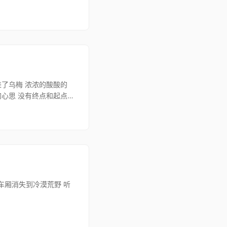
进了乌梅 浓浓的酸酸的
的心思 没有终点和起点的
车厢消失到冷漠荒野 听