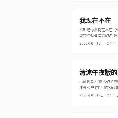
我现在不在
不知道你此刻在不在 心
留言简短像寂静的海 谁
别了山别了水别了…
2008年8月13日
· 0 字
·
清涼午夜版的
小簟輕衾 竹影虛幻了無
清亮眼眸 融化山野荒郊
涓滴 飛…
2008年8月12日
· 0 字
·