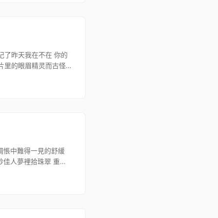
记了昨天我在不在 你的
照片里的眼眉精灵而古怪
越惆悵中難得一見的舒緩
妙佳人夢裡拾珠翠 重露