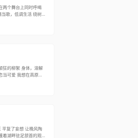
剧在两个舞台上同时呼喝
酒当歌，低调生活 绕树
颠狂的柳絮 身体，溶解
恋当可爱 我想在高原听
 平复了妄想 让晚风陶
轻蔑着湖畔驻足颔首的观