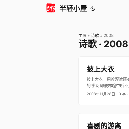
半轻小屋
主页
»
诗歌
»
2008
诗歌 · 2008
披上大衣
披上大衣，用冷漠遮蔽身
的呼吸 即便寒暄中听不
想不出哪一种委婉…
2008年11月28日
· 0 字
·
喜剧的游离