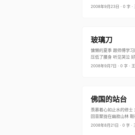
赏 峰峦沉静了…
2008年9月23日
· 0 字
·
玻璃刀
慵懒的夏季 跟师傅学习
压低了腰身 听见哭泣 
回忆 痛…
2008年9月7日
· 0 字
· 
佛国的站台
羡慕着心如止水的修士 
回音聚拢在幽寂山林 鞋
2008年8月21日
· 0 字
·