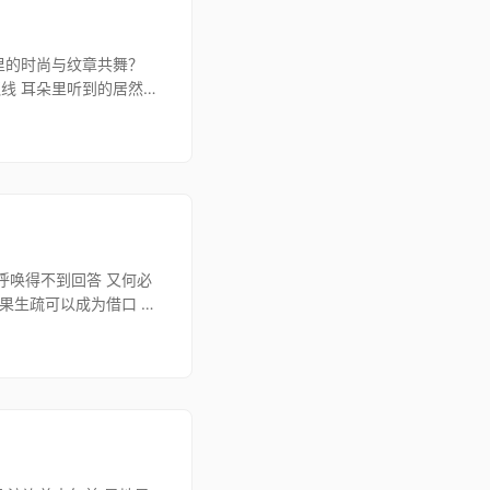
里的时尚与纹章共舞？
线 耳朵里听到的居然是
呼唤得不到回答 又何必
如果生疏可以成为借口 为