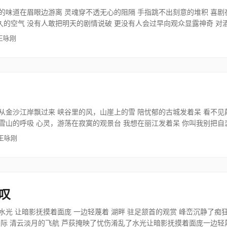
的味道在眉眼边游离 灵魂穿不透无心的阻隔 手指跳不出刻意的堆积 喜
的空气 没有人敢把明天的剧情说破 更没有人会过早向观众显露神奇 对
 王咏刚
从金沙江岸飘过来 峡谷里的风，山崖上的雪 陪忧郁的古城发着呆 看不见
雪山的呼吸 心灵，游荡在寂寞的观景台 我想在丽江发着呆 你叫我别把自
 王咏刚
叹
水光 让暗影抚摸着面庞 一边轻蔑着 湖畔 驻足颔首的观赏 峰峦沉静了痴狂
天际 清云淡月的飞航 芦荻掩映了忧伤淆乱了水光让暗影抚摸着面庞一边