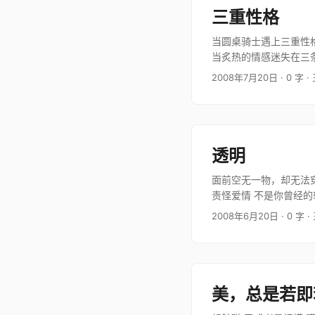
三重性格
当圆桌骑士遇上三重性
当炙热的情感迷失在三
阿拉伯兄弟的祷祝 当…
2008年7月20日
· 0 字
·
透明
面前空无一物，却无法穿
责怪爱情 不是你曾经的
什么爽朗不会暗…
2008年6月20日
· 0 字
·
美，总是若即