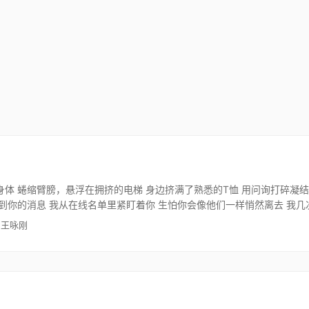
体 蜷缩臂膀，悬浮在拥挤的电梯 身边挤满了熟悉的T恤 用问询打碎凝结
到你的消息 我从在线名单里紧盯着你 生怕你会像他们一样悄然离去 我
 王咏刚