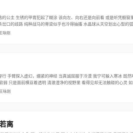
格的公主 生锈的甲胄犯起了糊涂 该向左、向右还是向前看 或是听凭橱窗
条岔口的歧路 纯种战马的脊梁似乎也冷得抽搐 水晶球从天空划出心型的弧
 王咏刚
行 手臂探入虚幻，绷紧的神经 当真诚屈服于冷漠 我宁可躲入寒冰 既然
软弱 只是面前横亘着透明 清澈澄净的视野里 看得见却无法触碰的心灵 
 王咏刚
若离