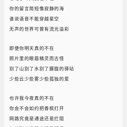
你的留言简短像寂静的海
谁说语音不能穿越星空
无声的世界可曾有流光溢彩
即便你明天真的不在
照片里的眼眉精灵而古怪
别了山别了水别了朦胧的驿站
少些云少些雾少些孤独的爱
也许我今夜真的不在
你会不会如约把香槟打开
网路究竟是通途还是拦阻