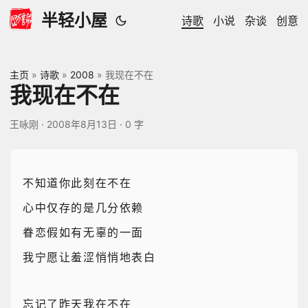
半轻小屋
诗歌
小说
杂谈
创意
主页
»
诗歌
»
2008
»
我现在不在
我现在不在
王咏刚
·
2008年8月13日
·
0 字
不知道你此刻在不在
心中仅存的是几分依赖
眷恋假如有无辜的一面
我宁愿让羞涩悄悄地表白
忘记了昨天我在不在