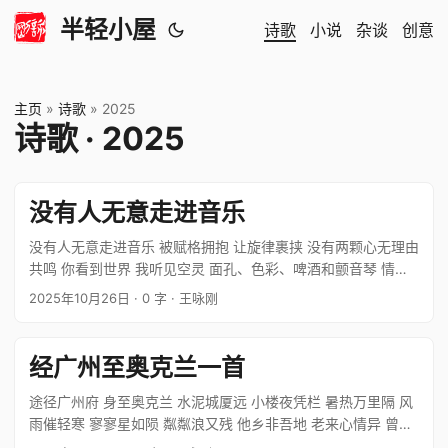
半轻小屋
诗歌
小说
杂谈
创意
主页
»
诗歌
»
2025
诗歌 · 2025
没有人无意走进音乐
没有人无意走进音乐 被赋格拥抱 让旋律裹挟 没有两颗心无理由
共鸣 你看到世界 我听见空灵 面孔、色彩、啤酒和颤音琴 情
绪、爵士、江湖与小公主 时间停滞 宇宙漂浮
2025年10月26日
· 0 字
· 王咏刚
经广州至奥克兰一首
途径广州府 身至奥克兰 水泥城厦远 小楼夜凭栏 暑热万里隔 风
雨催轻寒 寥寥星如陨 粼粼浪又残 他乡非吾地 老来心情异 曾笑
人伪善 倾心全儿戏 曾哭世荒唐 七情皆可弃 少年十四五 惊鸿思