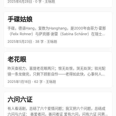
2025年6月28日
· 0 字
· 王咏刚
洛浦 待得知天命 体沉腹如鼓 击鼓亦有术 抚琴能无谱 …
手碟姑娘
手碟，德语Hang，复数为Hanghang，是2000年由菲力·霍那
（Felix Rohner）与萨宾娜·谢雷（Sabina Schärer）在瑞士伯
尔尼于发明的打击乐器。 轻盈盈的音符 湛蓝蓝的天堂 你要去向
2025年5月23日
· 38 字
· 王咏刚
哪里呀 我美丽迷人的手碟姑娘 …
老花眼
昨天查视力，喜提老花眼两只；恨无处恨，哭无处哭；验光配
镜一条龙做完，只剩下顾影自怜——老得如此快，心事何人
知？就填了七律诗稿一篇，博观者一笑。 人生易老谁知晓 两目
2025年1月18日
· 62 字
· 王咏刚
昏花岁月深 仙侣唏嘘新梦乱 惊魂忐忑旧歌吟 前尘只恨平凡泪
后事常随造化心 …
六问六证
有人看话剧，总结了六个爱情问题；我又把六个问题，总结成
六问与六证： 善爱者问，善问者证 爱有六问，问有六证 问男女