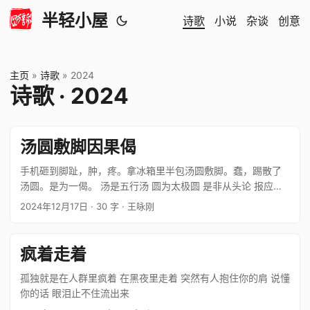
半轻小屋
诗歌
小说
杂谈
创意
主页
»
诗歌
»
2024
诗歌 · 2024
汤圆敷脚因果偈
手机砸到脚趾，肿，疼。拿冰箱里半包汤圆敷脚。蠢，踢散了
汤圆。是为一偈。 汤是五行汤 圆为太极圆 是非从头论 报应砸
脚尖 一砸花心狼 二砸大脸盘 三砸油腻身 四砸苦情男 五砸孤魂
2024年12月17日
· 30 字
· 王咏刚
鬼 六砸酒肉仙 劫数全不爽 汤圆撒满天
疯着走着
孤独就是在人群里疯着 在黑夜里走着 突然有人抱住你的肩 说懂
你的话 眼泪止不住流出来