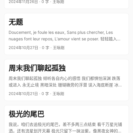
2024年11月26日
· 0 字
· 王咏刚
无题
Doucement, je foule les eaux, Sans plus chercher, Les
nuages font leur repos, L'amour vient se poser. 轻轻踏入涟
漪 不再找寻 白云驻足 真…
2024年10月27日
· 0 字
· 王咏刚
周末我们聊起孤独
周末我们聊起孤独 倾听各自内心的感悟 我们都惧怕深渊 跌落
或进入 永无止境 黑暗深处 珊瑚礁旁的浮潜 误入海底断崖 冰冷
驱散阳光 暗流拉拽着长发 失去方向的路人 踏入漆黑隧洞 尘灰
2024年10月21日
· 0 字
· 王咏刚
散发腐败 地下水与死寂共鸣 你说这些还远不到极致 你说你在…
极光的尾巴
我说，咱们去追极光的尾巴，差不多两三点结束 看千万星光铺
洒，还有流星划开天幕 极光只留下一抹淡紫，像黑夜女神的腮