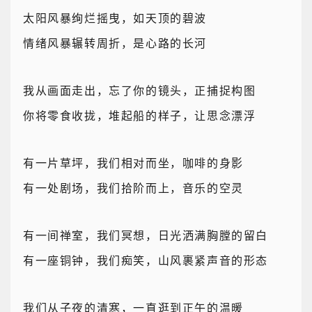
太阳风暴绚烂摇曳，如天顶的碧波
情绪风暴辗转周折，是心路的长河
我从画面走出，忘了你的镜头，正捕捉构图
你将零食收拢，堆起船的样子，让思念漂浮
有一片草坪，我们相对而坐，咖啡的身影
有一处剧场，我们拾阶而上，音乐的空灵
有一间禅室，我们冥想，日光洒满胸膛的留白
有一座铜钟，我们痴笑，山风裹紧声音的形态
我们从子夜的清寒，一直逛到正午的温暖