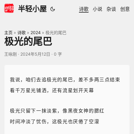
半轻小屋
诗歌
小说
杂谈
创意
主页
»
诗歌
»
2024
»
极光的尾巴
极光的尾巴
王咏刚
·
2024年5月12日
·
0 字
我说，咱们去追极光的尾巴，差不多两三点结束
看千万星光铺洒，还有流星划开天幕
极光只留下一抹淡紫，像黑夜女神的腮红
时间冲淡了忧伤，这极光也厌倦了空濛