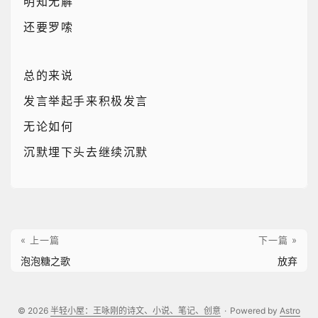
明知无解
还要罗嗦
总的来说
发言举起手来积极发言
无论如何
沉默埋下头去继续沉默
« 上一篇
下一篇 »
泡泡糖之歌
放弃
© 2026
半轻小屋：王咏刚的诗文、小说、笔记、创意
·
Powered by
Astro