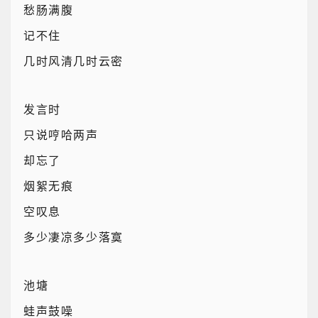
愁肠满腹
记不住
几时风清几时云密
发言时
只说哼哈两声
却忘了
烟絮无痕
空叹息
多少凄凉多少落寞
池塘
蛙声鼓噪