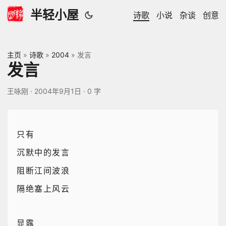
半轻小屋
诗歌
小说
杂谈
创意
主页
»
诗歌
»
2004
»
发言
发言
王咏刚
·
2004年9月1日
·
0 字
只有
沉默中的发言
阻断江间波浪
隔绝塞上风云
显露