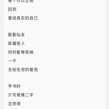
哪个可以让她
回到
曾经真实的自己
殷勤仙友
妩媚佳人
何时能够容纳
一干
无知无觉的躯壳
学书时
只写鸳鸯二字
怎奈得