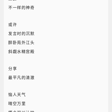
不一样的神奇
或许
发言时的沉默
醉卧苑外江头
斜觑水精宫殿
分享
最平凡的清澈
恼人天气
晴空万里