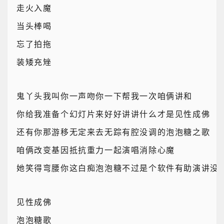
走火入魔
当头棒喝
忘了拍拖
装矮充矬
鬼丫头我叫你一声吻你一下帮我一次咱俩讲和
你给我准备个幻灯片来好好讲讲什么才是见性成佛
还有你那游移无定来去无踪有腔没调的泡泡糖之歌
咱俩改变基因抵抗重力一起演唱消除心魔
她笑得弯腰你这白痴泡泡糖不过是个软件有助演讲没
见性成佛
泡泡糖歌