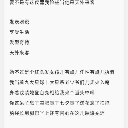
要不是有这仪器我险些当他是天外来客
发表演说
享受生活
发型奇特
天外来客
她不过是个红头发女孩儿有点儿任性有点儿执着
我当着九大星球十大星系老少爷们儿走火入魔
身着戎装她登台亮相给我来个当头棒喝
你这呆子忘了减肥忘了七夕忘了送花忘了拍拖
脑袋长到脚巴丫上还有闲心在这儿装矮充矬