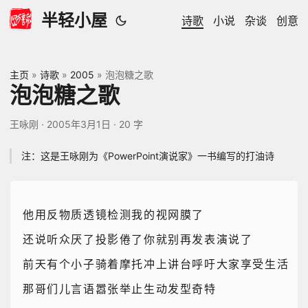
半轻小屋
诗歌
小说
杂谈
创意
主页
»
诗歌
»
2005
»
泡泡糖之歌
泡泡糖之歌
王咏刚
·
2005年3月1日
·
20 字
注：这是王咏刚为《PowerPoint演说家》一书编写的打油诗
他用反物质透镜检测我的视网膜了
还说听众厌了投影倦了你就别再发表演说了
前天有个小子骑着摩托冲上讲台呼吁大家享受生活
那哥们儿言语嚣张举止生动发型奇特