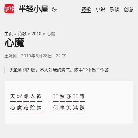
半轻小屋
诗歌
小说
杂谈
创意
主页
»
诗歌
»
2010
»
心魔
心魔
王咏刚
·
2010年8月28日
·
22 字
无欲则刚？嗯，不大对我的脾气。随手写个偈子作答
天
理
即
人
欲
非
蜜
亦
非
毒
心
魔
难
贮
纳
何
事
笑
鸿
鹄