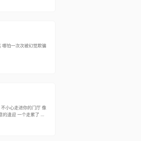
远 哪怕一次次被幻觉欺骗
 不小心走进你的门厅 像
意的逢迎 一个走累了 想