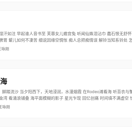
湿汗如注 早起谁人音书至 芙蓉女儿蟾宫兔 听闻仙姝泪沾巾 蠢石恨无舒怀
脾胃 颦儿如何不凄苦 细说因缘空惆怅 痴人总把痴情误 解铃当知系铃处 
 王咏刚
看海
脚踏流沙 当夕阳西下，天地浸润，水漫烟霞 在Rodeo滩看海 听苔衣与
金湾 看涌浪铺叠 海平面模糊的影子 星光乍现 回忆创痛 时间填不满虚空 
 王咏刚