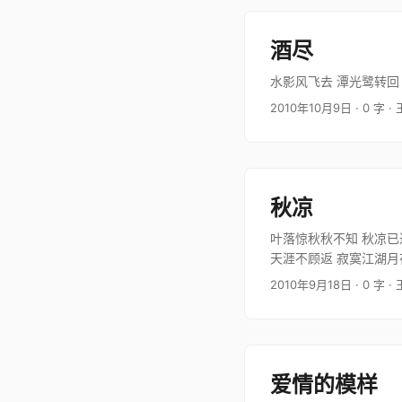
酒尽
水影风飞去 潭光鹭转回
2010年10月9日
· 0 字
·
秋凉
叶落惊秋秋不知 秋凉已
天涯不顾返 寂寞江湖月
迷津路 …
2010年9月18日
· 0 字
·
爱情的模样