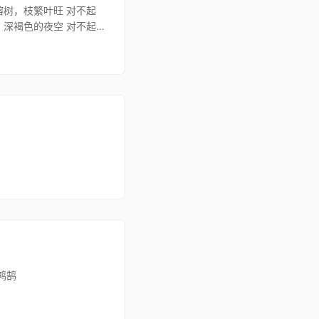
榕树，枝繁叶旺 对不起
，深褐色的夜空 对不起
鸿鹄