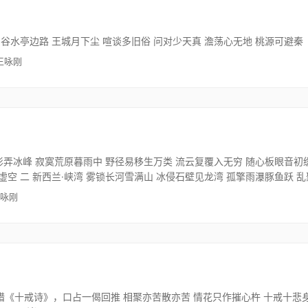
 谷水亭边路 王城月下尘 喧谈多旧俗 问对少天真 澹荡心无地 桃源可避秦
 王咏刚
清影弄冰峰 寂寞荒原暮雨中 野径易移生万类 流云复覆入无穷 随心板眼音初
虚空 二 新西兰·峡湾 雾锁长河雪满山 冰侵石壁见龙湾 孤擎雨瀑豚鱼跃 
王咏刚
《十戒诗》，口占一偈回推 相聚亦苦散亦苦 情花只作摧心杵 十戒十悲