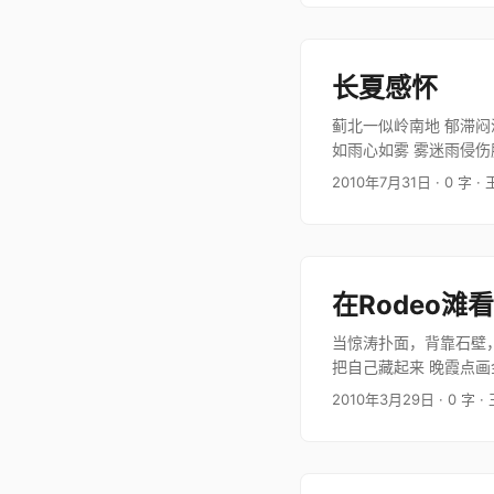
长夏感怀
蓟北一似岭南地 郁滞闷
如雨心如雾 雾迷雨侵伤
路决绝 …
2010年7月31日
· 0 字
·
在Rodeo滩
当惊涛扑面，背靠石壁，
把自己藏起来 晚霞点画
动 沙石…
2010年3月29日
· 0 字
·