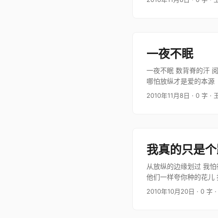
一夜不眠
一夜不眠 数背脊的汗 
哪怕放纵才是爱的本源
2010年11月8日
· 0 字
· 
我真的只是个
从放纵的边缘划过 我怕
他们一样夸你种的花儿 
坐下来喝一…
2010年10月20日
· 0 字
·