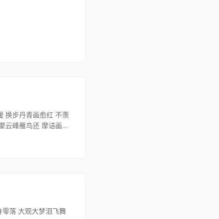
缓 换步丹青画愈红 不羡
乱聚云峰雁鸟还 摩诘画成
身零落 大观大梦泪飞舞