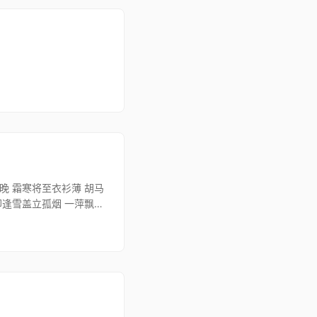
晚 霜寒将至衣衫薄 胡马
却逢雪盖立孤烟 一萍飘散