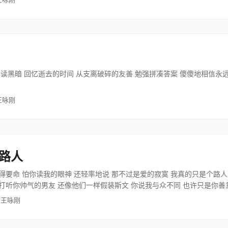
阅读黑暗 回忆逝去的时间 从支离破碎的友善 勉强拼凑答案 傻傻地相信永
王咏刚
路人
得要命 怕你读我的眼神 还轻率地说 那不过是爱的寂寞 我真的只是个路人
打听你帅气的男友 还像他们一样假装斯文 你说我与众不同 也许只是你善
 王咏刚