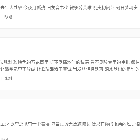
 去年人共醉 今夜月孤残 旧友音书少 微躯药艾难 明夷初问卦 何日梦魂安
 王咏刚
法规划 玫瑰色的万花筒里 听不到情浓时的私语 看不见醉梦里的挣扎 哪
 让渴望宽容了放纵 让欺骗混淆了真诚 当发丝轻轻跌落 泪水映出的是谁
 王咏刚
 至少 欲望还能有一个着落 每当真诚无法遮掩 即便只在你的眼角闪过 那
王咏刚