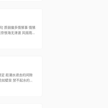
句 质弱偏多情愫事 情愫
怎奈恨海无津渡 风摇雨曳
蟹足 趁潮水退去的间隙
恰如壁垒 禁不起水的冲