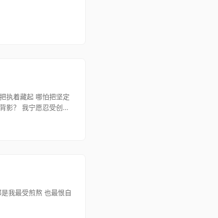
怕把执着藏起 哪怕把坚定
的背影？ 我宁愿忍受创痛
都是我最受煎熬 也最恨自