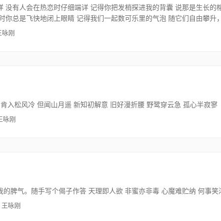
 没有人会在热恋时仔细端详 记得你把发梢探进我的背囊 说那是生长的
时你总是飞快地闭上眼睛 记得我们一起数可乐里的气泡 随它们自由攀升
王咏刚
 肯入松风冷 但闻山月遥 新知初解意 旧好漫折腰 野鹭穿云急 孤心半寂寥
 王咏刚
的脾气。随手写个偈子作答 天理即人欲 非蜜亦非毒 心魔难贮纳 何事笑
· 王咏刚