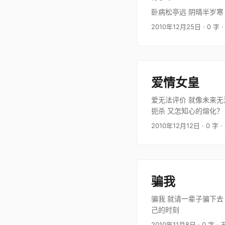
卧病松亭远 阴晴半岁寒
2010年12月25日
· 0 字
·
爱情女皇
爱无法评价 就像未来无
扼杀 又怎知心的熔化？
也不想要压…
2010年12月12日
· 0 字
·
骗我
骗我 就请一辈子骗下去
己的时刻
2010年11月8日
· 0 字
· 