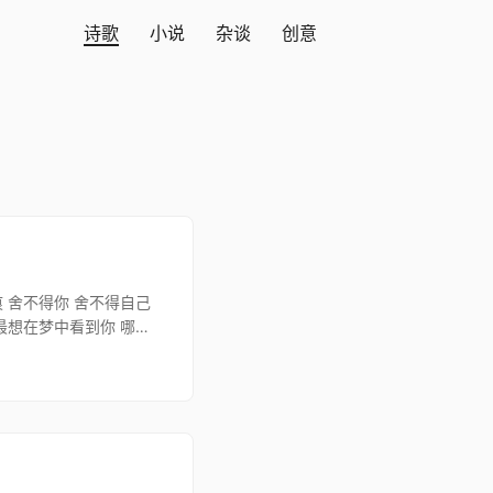
诗歌
小说
杂谈
创意
 舍不得你 舍不得自己
最想在梦中看到你 哪怕