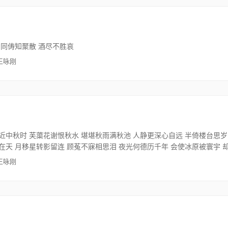
 同俦知聚散 酒尽不胜哀
 王咏刚
近中秋时 芙蕖花谢恨秋水 堪堪秋雨满秋池 人静更深心自远 半倚楼台思岁
在天 月移星转影留连 顾菟不寐相思泪 夜光何德历千年 会使冰原被寰宇 
 王咏刚