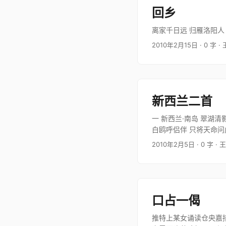
回乡
离家千日远 归雁洛阳人
2010年2月15日
· 0 字
·
新西兰二首
一 新西兰·南岛 翠湖
白鸥呼侣伴 只将天命问
禅寂…
2010年2月5日
· 0 字
· 
口占一偈
推特上某女诵读仓央嘉措