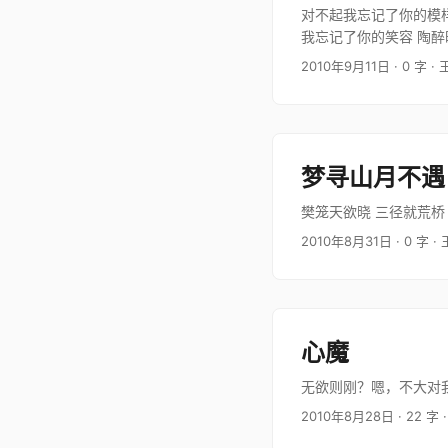
对不起我忘记了你的模样
我忘记了你的笑容 陶醉
我忘记了你的娇小 任…
2010年9月11日
· 0 字
· 
梦寻山月不遇
樊笼天欲晓 三径就荒桥
2010年8月31日
· 0 字
·
心魔
无欲则刚？嗯，不大对我
2010年8月28日
· 22 字