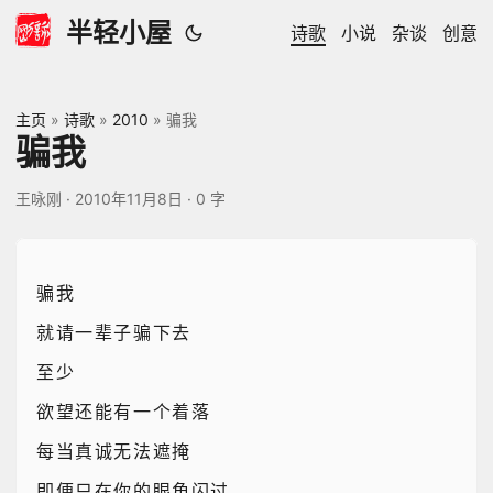
半轻小屋
诗歌
小说
杂谈
创意
主页
»
诗歌
»
2010
»
骗我
骗我
王咏刚
·
2010年11月8日
·
0 字
骗我
就请一辈子骗下去
至少
欲望还能有一个着落
每当真诚无法遮掩
即便只在你的眼角闪过