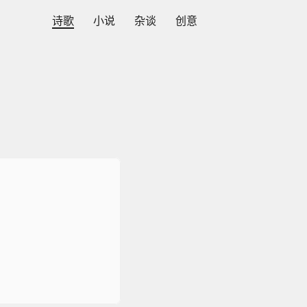
诗歌
小说
杂谈
创意