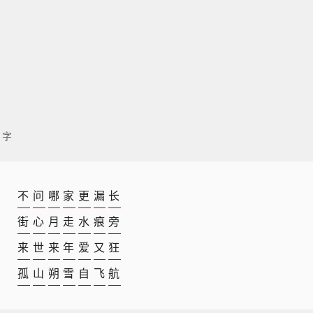
 字
不
问
哪
家
更
漏
长
街
心
月
走
水
痕
旁
来
世
来
年
爱
又
狂
孤
山
朔
雪
自
飞
航