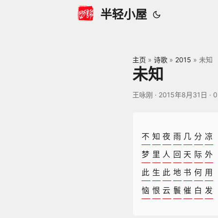
半轻小屋
主页
»
诗歌
»
2015
»
未知
未知
王咏刚
·
2015年8月31日
·
0
不
知
夜
雨
几
分
凉
梦
里
人
回
天
际
外
此
生
此
地
书
何
用
恼
恨
云
鬟
催
白
发