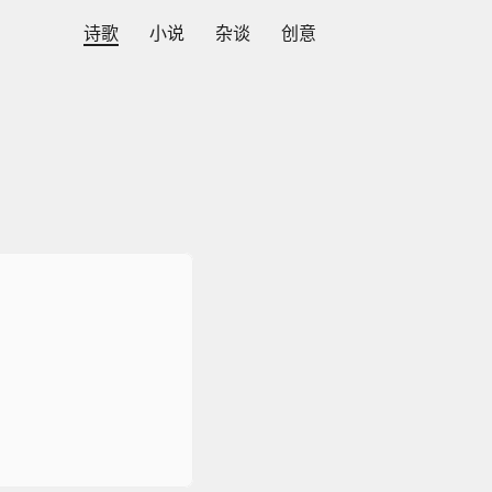
诗歌
小说
杂谈
创意