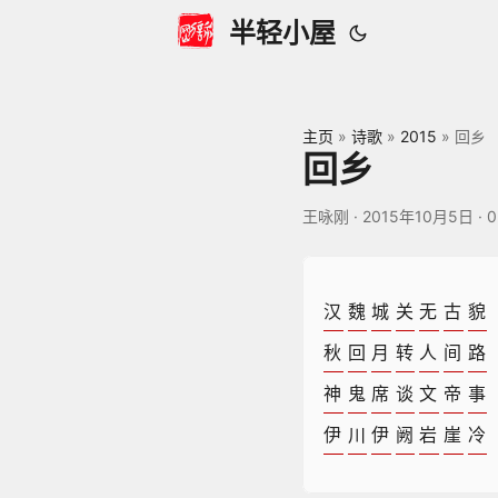
半轻小屋
主页
»
诗歌
»
2015
»
回乡
回乡
王咏刚
·
2015年10月5日
·
0
汉
魏
城
关
无
古
貌
秋
回
月
转
人
间
路
神
鬼
席
谈
文
帝
事
伊
川
伊
阙
岩
崖
冷