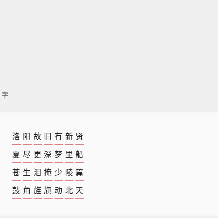
 字
洛
阳
故
旧
有
新
贤
夏
尽
更
深
梦
里
船
苍
生
泪
掩
少
陵
篇
鼓
角
旌
旗
动
北
天