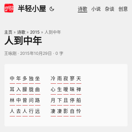
半轻小屋
诗歌
小说
杂谈
创意
主页
»
诗歌
»
2015
»
人到中年
人到中年
王咏刚
·
2015年10月29日
·
0 字
中
年
多
独
坐
冷
雨
寂
寥
天
耳
入
朦
胧
曲
心
生
暧
昧
禅
林
中
曾
问
路
月
下
且
停
船
人
去
人
行
远
凄
凄
影
自
怜