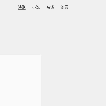
诗歌
小说
杂谈
创意