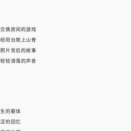
在交换房间的游戏
壁经阳台爬上山脊
张照片背后的故事
瓣轻轻滑落的声音
陌生的躯体
青涩的回忆