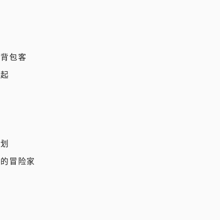
开
的背包客
得起
计划
寞的冒险家
惧