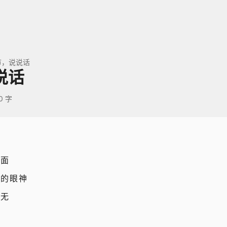
节，说说话
说话
0 字
对面
惫的眼神
若无