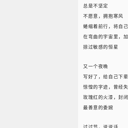
总是不坚定
不愿意，拥抱寒风
蜷缩着前行，将自
在弯曲的宇宙里，
掠过敏感的恒星
又一个夜晚
写好了，给自己下
惊惶的字迹，曾经
玫瑰红的火漆，封
最善意的委婉
过过节，说说话