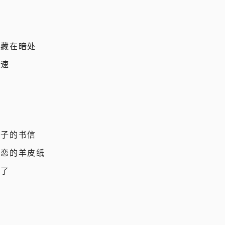
己藏在暗处
加速
辈子的书信
失恋的羊皮纸
闭了