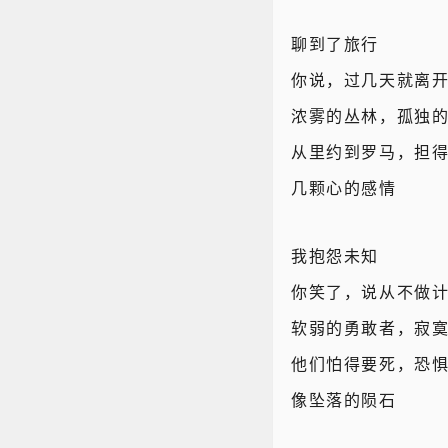
聊到了旅行
你说，过几天就离
浓雾的丛林，孤独
从里约到罗马，担
几颗心的感情
我抱怨未知
你笑了，说从不做
软弱的勇敢者，寂
他们怕得要死，恐
像坠落的陨石