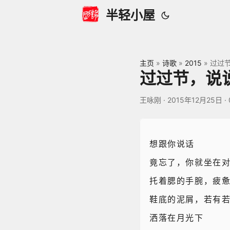
半轻小屋
主页
»
诗歌
»
2015
»
过过
过过节，说
王咏刚
·
2015年12月25日
·
想跟你说话
竟忘了，你就坐在
托着腮的手腕，疲
鞋底的泥屑，若有
洒落在月光下