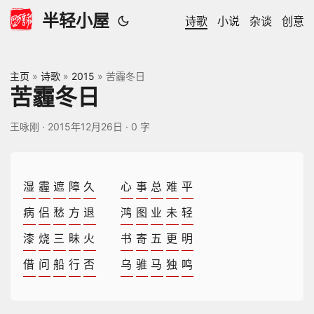
半轻小屋
诗歌
小说
杂谈
创意
主页
»
诗歌
»
2015
»
苦霾冬日
苦霾冬日
王咏刚
·
2015年12月26日
·
0 字
湿
霾
遮
障
久
心
事
总
难
平
病
侣
愁
方
退
鸿
图
业
未
轻
漆
烧
三
昧
火
书
寄
五
更
明
借
问
船
行
否
乌
骓
马
独
鸣